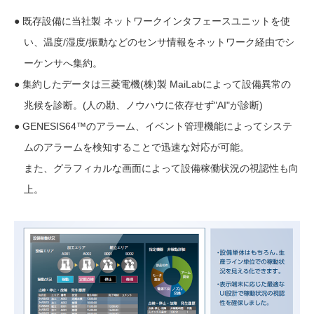
● 既存設備に当社製 ネットワークインタフェースユニットを使
い、温度/湿度/振動などのセンサ情報をネットワーク経由でシ
ーケンサへ集約。
● 集約したデータは三菱電機(株)製 MaiLabによって設備異常の
兆候を診断。(人の勘、ノウハウに依存せず"AI"が診断)
● GENESIS64™のアラーム、イベント管理機能によってシステ
ムのアラームを検知することで迅速な対応が可能。
また、グラフィカルな画面によって設備稼働状況の視認性も向
上。