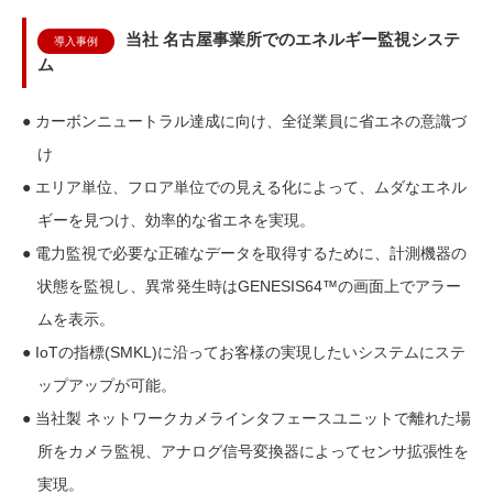
当社 名古屋事業所でのエネルギー監視システ
導入事例
ム
● カーボンニュートラル達成に向け、全従業員に省エネの意識づ
け
● エリア単位、フロア単位での見える化によって、ムダなエネル
ギーを見つけ、効率的な省エネを実現。
● 電力監視で必要な正確なデータを取得するために、計測機器の
状態を監視し、異常発生時はGENESIS64™の画面上でアラー
ムを表示。
● IoTの指標(SMKL)に沿ってお客様の実現したいシステムにステ
ップアップが可能。
● 当社製 ネットワークカメラインタフェースユニットで離れた場
所をカメラ監視、アナログ信号変換器によってセンサ拡張性を
実現。