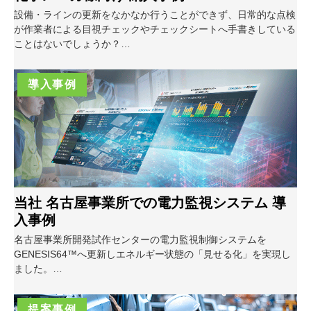
設備・ラインの更新をなかなか行うことができず、日常的な点検
が作業者による目視チェックやチェックシートへ手書きしている
ことはないでしょうか？
大規模な設備更新は行わず、既存のシステムを活かしながら、各
種センサの情報を一括収集・管理することで作業者の負荷低減と
導入事例
ヒューマンエラーの削減に繋がる計測システムを導入いたしま
す。
当社 名古屋事業所での電力監視システム 導
入事例
名古屋事業所開発試作センターの電力監視制御システムを
GENESIS64™へ更新しエネルギー状態の「見せる化」を実現し
ました。
Web監視機能によって、全従業員がエネルギー状態をリアルタイ
ムで遠隔監視することが可能となったことで、CO2排出削減に対
提案事例