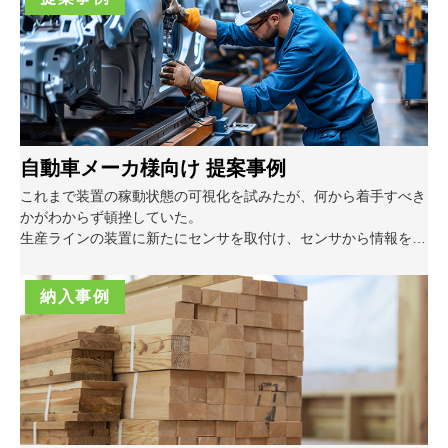
する意識向上を図ることができました。
自動車メーカ様向け 提案事例
これまで装置の稼動状態の可視化を試みたが、何から着手すべき
かがわからず頓挫していた。
生産ラインの装置に新たにセンサを取付け、センサから情報を収
集することで設備状態を可視化したことで現場作業員の省力化を
提案しました。
納入事例
また、不測の事態が発生した場合も、リアルタイムに異常発生ア
ラームを確認できるため迅速な対応によってダウンタイムの軽減
が可能です。