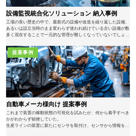
設備監視統合化ソリューション 納入事例
工場の長い歴史の中で、最新式の設備や改造を繰り返した設備、
あるいは設立当時のまま変わらず使われ続けている古い設備が数
多く混在することで一元的な管理が難しくなっていないでしょう
か？そうした設備の監視を統合化することが可能です。
提案事例
自動車メーカ様向け 提案事例
これまで装置の稼動状態の可視化を試みたが、何から着手すべき
かがわからず頓挫していた。
生産ラインの装置に新たにセンサを取付け、センサから情報を収
集することで設備状態を可視化したことで現場作業員の省力化を