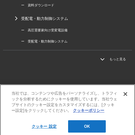
ー 資料ダウンロード
受配電・動力制御システム
ー 高圧需要家向け受変電設備
ー 受配電・動力制御システム
もっと見る
当社では、コンテンツや広告をパーソナライズし、トラフィ
三菱電機
ックを分析するためにクッキーを使用しています。当社ウェ
利用規程
ブサイトのクッキー設定をカスタマイズするには、[クッキ
個人情報保護方針
ー設定]をクリックしてください。
クッキーポリシー
サイトマップ
クッキー 設定
OK
© MITSUBISHI ELECTRIC ENGINEERING Co., Ltd.