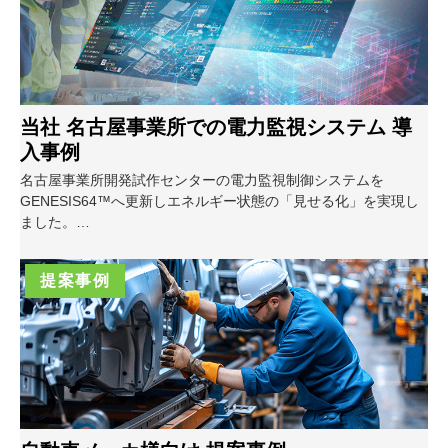
当社 名古屋事業所での電力監視システム 導
入事例
名古屋事業所開発試作センターの電力監視制御システムを
GENESIS64™へ更新しエネルギー状態の「見せる化」を実現し
ました。
Web監視機能によって、全従業員がエネルギー状態をリアルタイ
ムで遠隔監視することが可能となったことで、CO2排出削減に対
提案事例
する意識向上を図ることができました。