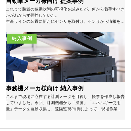
自動車メーカ様向け 提案事例
これまで装置の稼動状態の可視化を試みたが、何から着手すべき
かがわからず頓挫していた。
生産ラインの装置に新たにセンサを取付け、センサから情報を収
集することで設備状態を可視化したことで現場作業員の省力化を
提案しました。
納入事例
また、不測の事態が発生した場合も、リアルタイムに異常発生ア
ラームを確認できるため迅速な対応によってダウンタイムの軽減
が可能です。
事務機メーカ様向け 納入事例
これまで現場に点在する計測メータを目視し、帳票を作成し報告
していました。今回、計測機器から「温度」「エネルギー使用
量」データを自動収集し、遠隔監視/制御によって、現場作業者
の負荷を軽減しました。