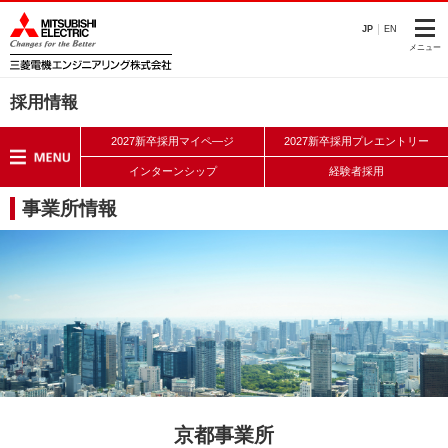
このページの本文へ
JP
EN
メニュー
採用情報
2027新卒採用マイペ―ジ
2027新卒採用プレエントリー
インターンシップ
経験者採用
事業所情報
京都事業所