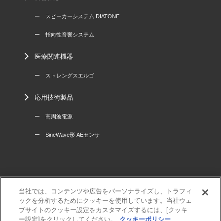
ー スピーカーシステム DIATONE
ー 指向性音響システム
医療関連機器
ー ストレングスエルゴ
応用技術製品
ー 高周波電源
ー SineWave形 AEセンサ
当社では、コンテンツや広告をパーソナライズし、トラフィ
三菱電機
ックを分析するためにクッキーを使用しています。当社ウェ
利用規程
ブサイトのクッキー設定をカスタマイズするには、[クッキ
個人情報保護方針
ー設定]をクリックしてください。
クッキーポリシー