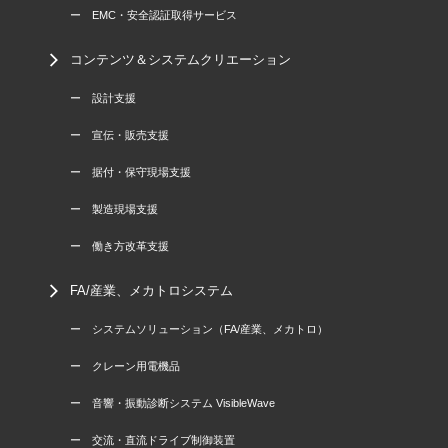
ー EMC・安全認証取得サービス
コンテンツ＆システムクリエーション
ー 設計支援
ー 宣伝・販売支援
ー 据付・保守現場支援
ー 製造現場支援
ー 働き方改革支援
FA/産業、メカトロシステム
ー システムソリューション（FA/産業、メカトロ）
ー クレーン用電機品
ー 音響・振動診断システム VisibleWave
ー 交流・直流ドライブ制御装置