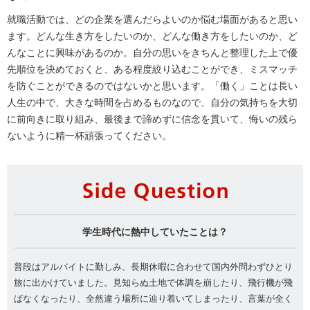
就職活動では、どの企業を選んだらよいのか悩む場面があると思い
ます。どんな生き方をしたいのか、どんな働き方をしたいのか、ど
んなことに興味があるのか。自分の思いをきちんと整理した上で優
先順位を決めておくと、ある程度絞り込むことができ、ミスマッチ
を防ぐことができるのではないかと思います。「働く」ことは長い
人生の中で、大きな時間を占めるものなので、自分の気持ちを大切
に前向きに取り組み、最後まで諦めずに信念を貫いて、悔いの残ら
ないように精一杯頑張ってください。
Si
学生時代に熱中していたことは？
普段はアルバイトに勤しみ、長期休暇に合わせて国内外問わずひとり
旅に出かけていました。見知らぬ土地で体調を崩したり、飛行機が飛
ばなくなったり、全然違う場所に辿り着いてしまったり、言葉が全く