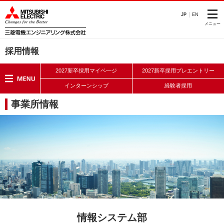
このページの本文へ
JP
EN
メニュー
採用情報
2027新卒採用マイペ―ジ
2027新卒採用プレエントリー
インターンシップ
経験者採用
事業所情報
情報システム部