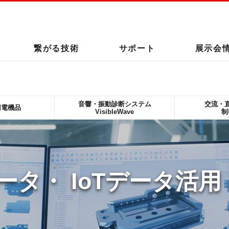
繋がる技術
サポート
展示会
音響・振動診断システム
交流・
用電機品
VisibleWave
制
データ・
IoTデータ活用