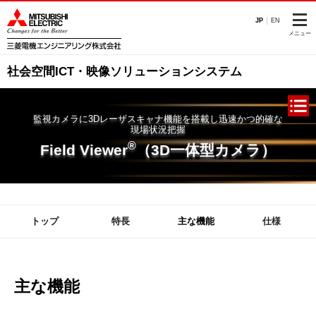
このページの本文へ
JP
EN
メニュー
社会空間ICT・映像ソリューションシステム
監視カメラに3Dレーザスキャナ機能を搭載し迅速かつ的確な
現場状況把握
®
Field Viewer
（3D一体型カメラ）
トップ
特長
主な機能
仕様
主な機能