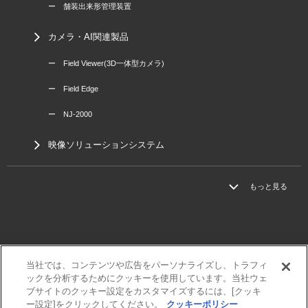
ー 舗装出来形管理装置
カメラ・AI関連製品
ー Field Viewer(3D一体型カメラ)
ー Field Edge
ー NJ-2000
映像ソリューションシステム
もっと見る
当社では、コンテンツや広告をパーソナライズし、トラフィ
三菱電機
ックを分析するためにクッキーを使用しています。当社ウェ
利用規程
ブサイトのクッキー設定をカスタマイズするには、[クッキ
個人情報保護方針
ー設定]をクリックしてください。
クッキーポリシー