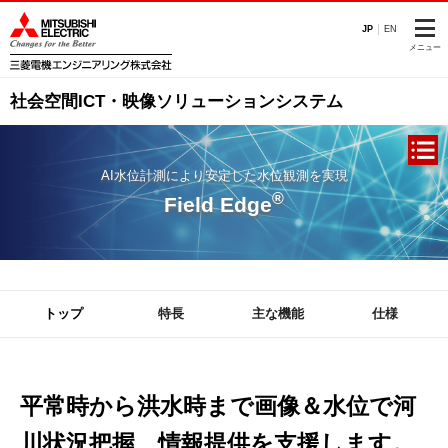
このページの本文へ
JP
EN
メニュー
社会空間ICT・映像ソリューションシステム
AI水位計測により安定した水位観測を実現
®
Field Edge
トップ
特長
主な機能
仕様
平常時から洪水時まで画像＆水位で河
川状況把握、情報提供を支援します。