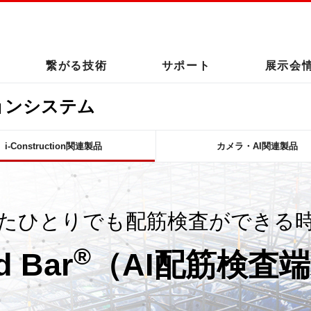
このページの本文へ
繋がる技術
サポート
展示会
ョンシステム
i-Construction関連製品
カメラ・AI関連製品
たひとりでも配筋検査ができる
®
d Bar
（AI配筋検査