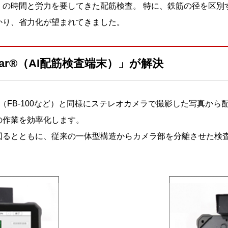
くの時間と労力を要してきた配筋検査。 特に、鉄筋の径を区別
かり、省力化が望まれてきました。
Bar®（AI配筋検査端末）」が解決
は、従来機種（FB-100など）と同様にステレオカメラで撮影した写
の作業を効率化します。
図るとともに、従来の一体型構造からカメラ部を分離させた検