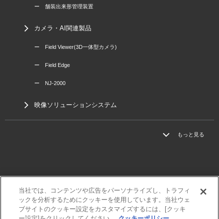
ー 舗装出来形管理装置
カメラ・AI関連製品
ー Field Viewer(3D一体型カメラ)
ー Field Edge
ー NJ-2000
映像ソリューションシステム
もっと見る
当社では、コンテンツや広告をパーソナライズし、トラフィ
三菱電機
ックを分析するためにクッキーを使用しています。当社ウェ
利用規程
ブサイトのクッキー設定をカスタマイズするには、[クッキ
個人情報保護方針
ー設定]をクリックしてください。
クッキーポリシー