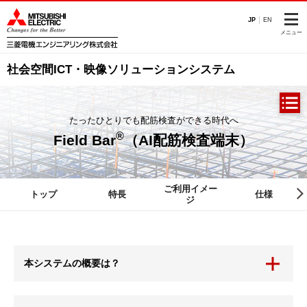
このページの本文へ
JP
EN
メニュー
社会空間ICT・映像ソリューションシステム
たったひとりでも配筋検査ができる時代へ
®
Field Bar
（AI配筋検査端末）
ご利用イメー
トップ
特長
仕様
ジ
本システムの概要は？