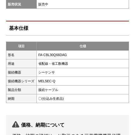
販売状況
販売中
基本仕様
項目
仕様
形名
FA-CBL30Q66DAG
用途
省配線・省工数機器
接続機器
シーケンサ
接続機器シリーズ
MELSEC-Q
製品分類
接続ケーブル
納期
〇(仕込み生産品)
価格、納期について