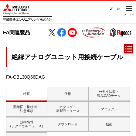
JP
EN
メニュー
FA関連製品
絶縁アナログユニット用接続ケーブル
FA-CBL30Q66DAG
外形寸法図・
特長
仕様
製品CADデータ
配線図・接続例・
カタログ・
マニュアル
注意事項
新製品ニュース
技術情報
ダウンロード
動画
（テクニカルニュース）