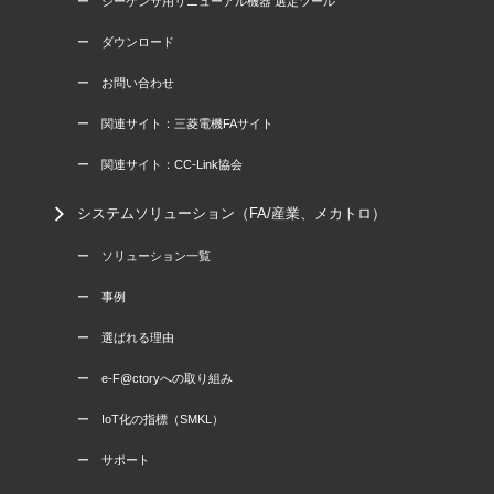
ー シーケンサ用リニューアル機器 選定ツール
ー ダウンロード
ー お問い合わせ
ー 関連サイト：三菱電機FAサイト
ー 関連サイト：CC-Link協会
システムソリューション（FA/産業、メカトロ）
ー ソリューション一覧
ー 事例
ー 選ばれる理由
ー e-F@ctoryへの取り組み
ー IoT化の指標（SMKL）
ー サポート