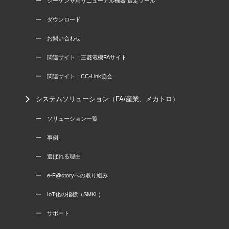
ー シーケンサ用リニューアル機器 選定ツール
ー ダウンロード
ー お問い合わせ
ー 関連サイト：三菱電機FAサイト
ー 関連サイト：CC-Link協会
システムソリューション（FA/産業、メカトロ）
ー ソリューション一覧
ー 事例
ー 選ばれる理由
ー e-F@ctoryへの取り組み
ー IoT化の指標（SMKL）
ー サポート