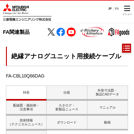
JP
EN
メニュー
FA関連製品
絶縁アナログユニット用接続ケーブル
FA-CBL10Q66DAG
外形寸法図・
特長
仕様
製品CADデータ
配線図・接続例・
カタログ・
マニュアル
注意事項
新製品ニュース
技術情報
ダウンロード
動画
（テクニカルニュース）