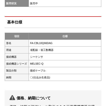
販売状況
販売中
基本仕様
項目
仕様
形名
FA-CBL10Q66DAG
用途
省配線・省工数機器
接続機器
シーケンサ
接続機器シリーズ
MELSEC-Q
製品分類
接続ケーブル
納期
〇(仕込み生産品)
価格、納期について