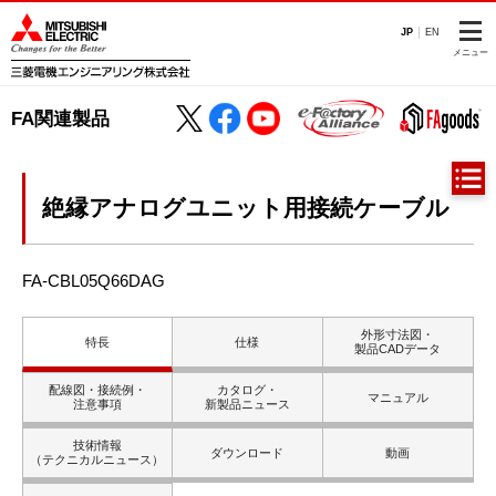
JP
EN
メニュー
FA関連製品
絶縁アナログユニット用接続ケーブル
FA-CBL05Q66DAG
外形寸法図・
特長
仕様
製品CADデータ
配線図・接続例・
カタログ・
マニュアル
注意事項
新製品ニュース
技術情報
ダウンロード
動画
（テクニカルニュース）