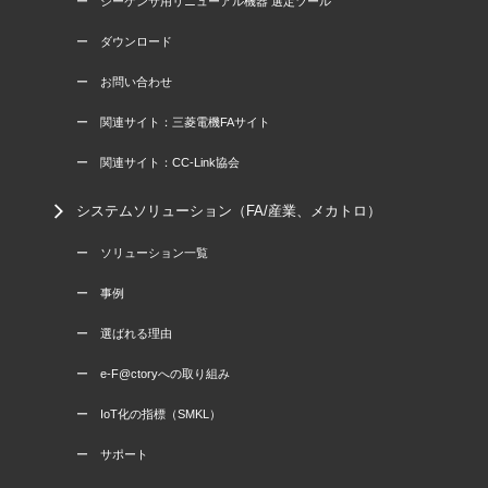
ー シーケンサ用リニューアル機器 選定ツール
ー ダウンロード
ー お問い合わせ
ー 関連サイト：三菱電機FAサイト
ー 関連サイト：CC-Link協会
システムソリューション（FA/産業、メカトロ）
ー ソリューション一覧
ー 事例
ー 選ばれる理由
ー e-F@ctoryへの取り組み
ー IoT化の指標（SMKL）
ー サポート