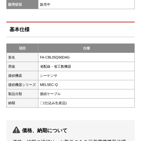
販売状況
販売中
基本仕様
項目
仕様
形名
FA-CBL05Q66DAG
用途
省配線・省工数機器
接続機器
シーケンサ
接続機器シリーズ
MELSEC-Q
製品分類
接続ケーブル
納期
〇(仕込み生産品)
価格、納期について