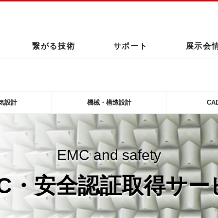
このページの本文へ
繋がる技術
サポート
展示会
気設計
機械・構造設計
CA
EMC and safety
MC・安全認証取得サー