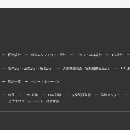
ー 回路設計
ー 組込みソフトウェア設計
ー プリント基板設計
ー LSI設計
ー
ー 筐体設計・金型設計・梱包設計
ー 大型機械装置・駆動機構装置設計
ー CAE
ー 製品一覧
ー サポート＆サービス
ー 特長
ー EMC対策
ー EMC試験
ー 安全認証取得
ー 試験センター
ー
ー 公平性のコミットメント・機密保持