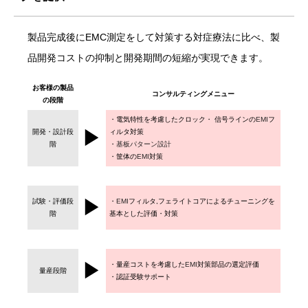
製品完成後にEMC測定をして対策する対症療法に比べ、製
品開発コストの抑制と開発期間の短縮が実現できます。
お客様の製品
コンサルティングメニュー
の段階
・電気特性を考慮したクロック・ 信号ラインの
EMI
フ
▶
開発・設計段
ィルタ対策
階
・
基板パターン設計
・筐体の
EMI
対策
▶
試験・評価段
・
EMI
フィルタ,フェライトコアによるチューニングを
階
基本とした評価・対策
▶
・量産コストを考慮した
EMI
対策部品の選定評価
量産段階
・認証受験サポート