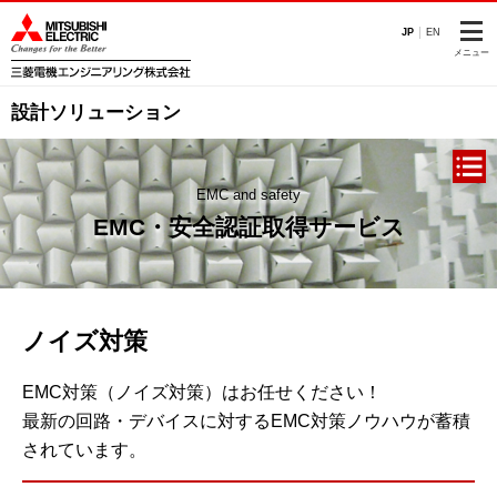
このページの本文へ
JP
EN
メニュー
設計ソリューション
EMC and safety
EMC・安全認証取得サービス
ノイズ対策
EMC対策（ノイズ対策）はお任せください！
最新の回路・デバイスに対するEMC対策ノウハウが蓄積
されています。