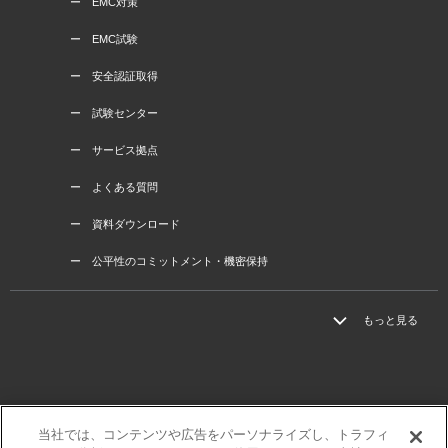
ー EMC対策
ー EMC試験
ー 安全認証取得
ー 試験センター
ー サービス拠点
ー よくある質問
ー 資料ダウンロード
ー 公平性のコミットメント・機密保持
もっと見る
当社では、コンテンツや広告をパーソナライズし、トラフィ
三菱電機