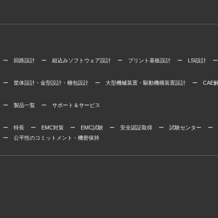
ー 回路設計
ー 組込みソフトウェア設計
ー プリント基板設計
ー LSI設計
ー
ー 筐体設計・金型設計・梱包設計
ー 大型機械装置・駆動機構装置設計
ー CAE
ー 製品一覧
ー サポート＆サービス
ー 特長
ー EMC対策
ー EMC試験
ー 安全認証取得
ー 試験センター
ー
ー 公平性のコミットメント・機密保持