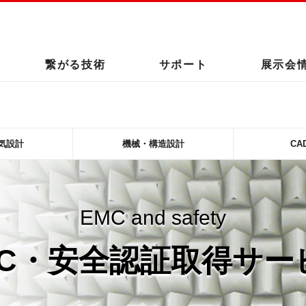
このページの本文へ
繋がる技術
サポート
展示会
気設計
機械・構造設計
CA
EMC and safety
MC・安全認証取得サー