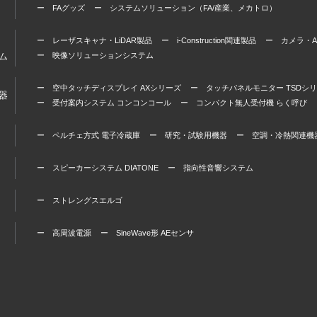
ー FAグッズ
ー システムソリューション（FA/産業、メカトロ）
ー レーザスキャナ・LiDAR製品
ー i-Construction関連製品
ー カメラ・A
ム
ー 映像ソリューションシステム
ー 空中タッチディスプレイ AXシリーズ
ー タッチパネルモニター TSDシ
器
ー 受付案内システム コンコンコール
ー コンパクト無人受付機 らく呼び
ー ペルチェ方式 電子冷蔵庫
ー 研究・試験用機器
ー 空調・冷熱関連機
ー スピーカーシステム DIATONE
ー 指向性音響システム
ー ストレングスエルゴ
ー 高周波電源
ー SineWave形 AEセンサ