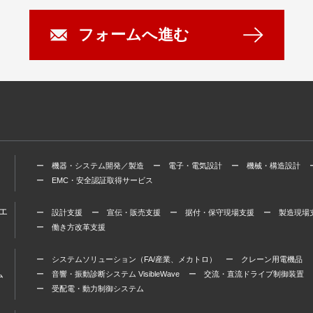
フォームへ進む
ー 機器・システム開発／製造
ー 電子・電気設計
ー 機械・構造設計
ー EMC・安全認証取得サービス
エ
ー 設計支援
ー 宣伝・販売支援
ー 据付・保守現場支援
ー 製造現場
ー 働き方改革支援
ー システムソリューション（FA/産業、メカトロ）
ー クレーン用電機品
ム
ー 音響・振動診断システム VisibleWave
ー 交流・直流ドライブ制御装置
ー 受配電・動力制御システム