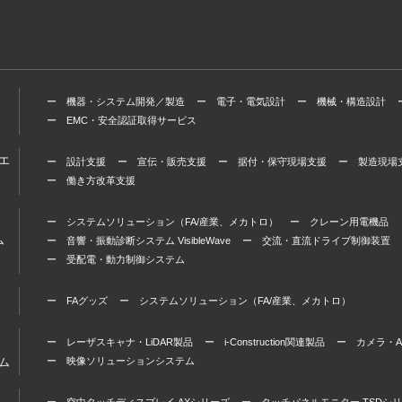
ー 機器・システム開発／製造
ー 電子・電気設計
ー 機械・構造設計
ー EMC・安全認証取得サービス
エ
ー 設計支援
ー 宣伝・販売支援
ー 据付・保守現場支援
ー 製造現場
ー 働き方改革支援
ー システムソリューション（FA/産業、メカトロ）
ー クレーン用電機品
ム
ー 音響・振動診断システム VisibleWave
ー 交流・直流ドライブ制御装置
ー 受配電・動力制御システム
ー FAグッズ
ー システムソリューション（FA/産業、メカトロ）
ー レーザスキャナ・LiDAR製品
ー i-Construction関連製品
ー カメラ・A
ム
ー 映像ソリューションシステム
ー 空中タッチディスプレイ AXシリーズ
ー タッチパネルモニター TSDシ