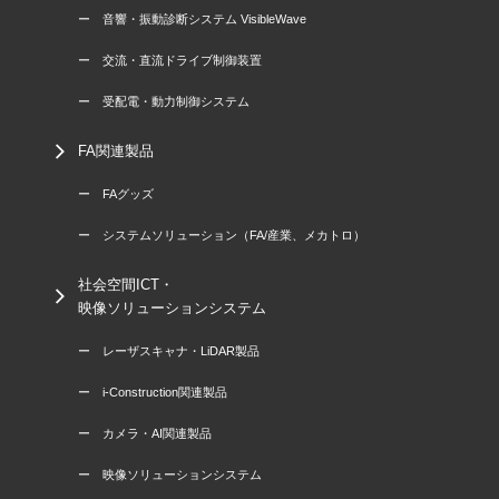
ー 音響・振動診断システム VisibleWave
ー 交流・直流ドライブ制御装置
ー 受配電・動力制御システム
FA関連製品
ー FAグッズ
ー システムソリューション（FA/産業、メカトロ）
社会空間ICT・
映像ソリューションシステム
ー レーザスキャナ・LiDAR製品
ー i-Construction関連製品
ー カメラ・AI関連製品
ー 映像ソリューションシステム