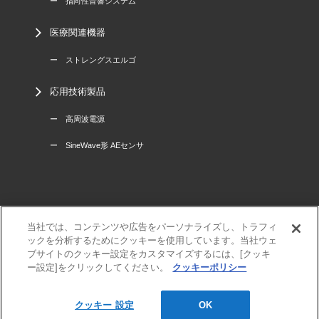
ー 指向性音響システム
医療関連機器
ー ストレングスエルゴ
応用技術製品
ー 高周波電源
ー SineWave形 AEセンサ
当社では、コンテンツや広告をパーソナライズし、トラフィ
三菱電機
ックを分析するためにクッキーを使用しています。当社ウェ
利用規程
ブサイトのクッキー設定をカスタマイズするには、[クッキ
個人情報保護方針
ー設定]をクリックしてください。
クッキーポリシー
サイトマップ
クッキー 設定
OK
© MITSUBISHI ELECTRIC ENGINEERING Co., Ltd.