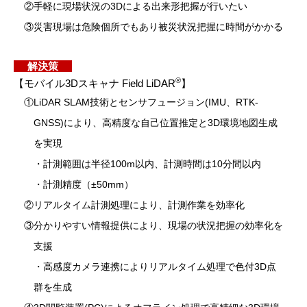
②手軽に現場状況の3Dによる出来形把握が行いたい
③災害現場は危険個所でもあり被災状況把握に時間がかかる
解決策
®
【モバイル3Dスキャナ Field LiDAR
】
①LiDAR SLAM技術とセンサフュージョン(IMU、RTK-
GNSS)により、⾼精度な⾃⼰位置推定と3D環境地図⽣成
を実現
・計測範囲は半径100m以内、計測時間は10分間以内
・計測精度（±50mm）
②リアルタイム計測処理により、計測作業を効率化
③分かりやすい情報提供により、現場の状況把握の効率化を
⽀援
・⾼感度カメラ連携によりリアルタイム処理で色付3D点
群を生成