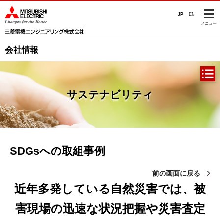
このページの本文へ
JP
EN
メニュー
会社情報
サステナビリティ
SDGsへの取組事例
前の画面に戻る
近年多発している自然災害では、被
害現場の迅速な状況把握や
災害査定