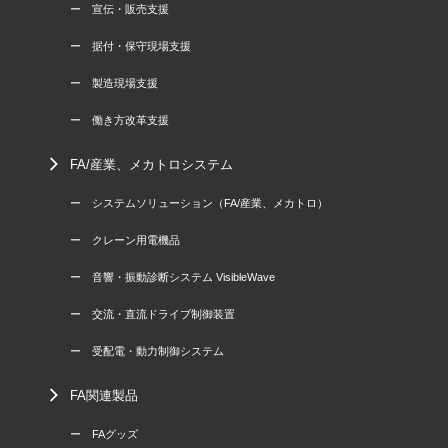
ー 宣伝・販売支援
ー 据付・保守現場支援
ー 製造現場支援
ー 働き方改革支援
FA/産業、メカトロシステム
ー システムソリューション（FA/産業、メカトロ）
ー クレーン用電機品
ー 音響・振動診断システム VisibleWave
ー 交流・直流ドライブ制御装置
ー 受配電・動力制御システム
FA関連製品
ー FAグッズ