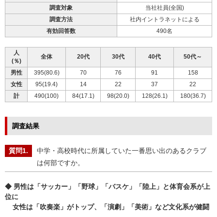
調査対象
当社社員(全国)
調査方法
社内イントラネットによる
有効回答数
490名
人
全体
20代
30代
40代
50代～
(％)
男性
395(80.6)
70
76
91
158
女性
95(19.4)
14
22
37
22
計
490(100)
84(17.1)
98(20.0)
128(26.1)
180(36.7)
調査結果
中学・高校時代に所属していた一番思い出のあるクラブ
は何部ですか。
◆ 男性は「サッカー」「野球」「バスケ」「陸上」と体育会系が上
位に
女性は「吹奏楽」がトップ、「演劇」「美術」など文化系が健闘