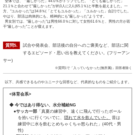
全体では、「厳しかった」44.0％がトップでした。「とても厳しかった」
21.1％と合わせて"厳しかった"が約3人に2人(65.1％)と半数を超えました。一
方、"ユルかった"は34.8％(「とてもユルかった」「ユルかった」合計)でした。
やはり、部活は肉体的にも、精神的にも"厳しかった"ようです。
男女別では、"厳しかった"は男性66.0％に対して女性61.6％と、男性の方が若
干"厳しかった"ことが窺えます。
試合や発表会、部活後の自分へのご褒美など、部活に関
するエピソード・思い出を教えてください。(フリーアン
サー)
※質問1で「入っていなかった(無所属)」回答者除く
以下、共感できるものやユニークな回答など、代表的なものをご紹介します。
<体育会系>
◆ 今ではあり得ない、水分補給NG
●
サッカー部
「真夏の練習中、遠くに飛んで行ったボール
を拾いに行くついでに、
隠れて水を飲んでいた。
昔は
練習中に水を飲むとめちゃくちゃ怒られた」(40代・男
性)