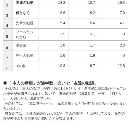
友達の勧誘
18.2
18.7
16.3
2
何となく
8.8
9.2
7.0
3
先輩の勧誘
5.4
5.6
4.7
4
ブームだっ
2.5
3.1
0
5
たから
消去法
1.8
1.7
2.3
6
先生の勧誘
1.6
1.9
0
7
その他
10.3
9.7
12.8
‐
◆ 「本人の希望」が過半数、次いで「友達の勧誘」
全体では「本人の希望」が過半数(51.5％)となり、自主的に部活動を行ってい
た様子が垣間見られます。次いで「友達の勧誘」18.2％で、一方、「何とな
く」入部した人は8.8％でした。
その他では、「親に無理やり」「兄の影響」など"家族"をあげる人も僅かなが
らいました。
男女別では、女性の約6割(57.0％)が「本人の希望」と回答しており、女性の
方が男性よりも自主性が強いことが窺えます。