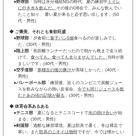
●
野球部
「当時は水分補給NGの時代、夏の練習中
トイレ
に行き水を飲んだ。
その後のOB会で、みんな飲んでい
たこと知り、 暑い夏が来ると必ず思い出します」(50
代・男性)
◆ ご褒美、それとも食欲旺盛
●
野球部
「夕食前に
菓子パン5個
食べるのが楽しみでし
た」(30代・男性)
●
陸上部
「長距離ランナーだったので朝から晩まで走り続
けて、
食べても、食べても太りませんでした。
当時が羨
ましいです」(40代・男性)
●
空手道部
「
寒稽古の後の豚汁
が美味しかった」(40代・
男性)
●
バレーボール部
「練習後、近くのコンビニで炭酸ジュー
スを飲みながらの熱い反省会。
今でも同じジュースを飲
むとあの頃の記憶が蘇る
」(30代・男性)
◆ 体育会系あるある
●
テニス部
「夏になるとテニスコートで
水の掛け合い
が始
まる」(30代・男性)
●
剣道部
「過酷な練習環境。夏は防具で暑く、冬は裸足で
寒い。また
防具のニオイは独特
ですが、今では懐かしい