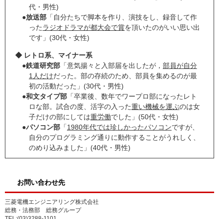
代・男性)
●
放送部
「自分たちで脚本を作り、演技をし、録音して作
った
ラジオドラマが都大会で賞
を頂いたのがいい思い出
です」(30代・女性)
◆ レトロ系、マイナー系
●
鉄道研究部
「意気揚々と入部届を出したが，
部員が自分
1人だけ
だった。部の存続のため、部員を集めるのが最
初の活動だった」(30代・男性)
●
和文タイプ部
「卒業後、数年でワープロ部になったレト
ロな部。試合の度、活字の入った
重い機械を運ぶ
のは女
子だけの部にしては
重労働
でした」(50代・女性)
●
パソコン部
「
1980年代では珍しかったパソコン
ですが、
自分のプログラミング通りに動作することがうれしく、
のめり込みました」(40代・男性)
お問い合わせ先
三菱電機エンジニアリング株式会社
総務・法務部 総務グループ
TEL:(03)3288-1101