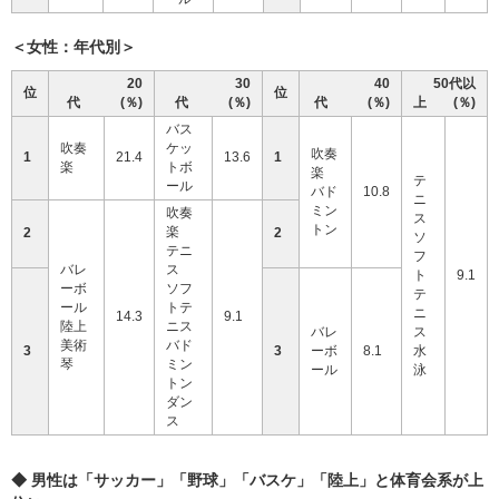
＜女性：年代別＞
20
30
40
50代以
位
位
代 (％)
代 (％)
代 (％)
上 (％)
バス
吹奏
ケッ
吹奏
1
21.4
13.6
1
楽
トボ
楽
テ
ール
バド
10.8
ニ
ミン
吹奏
ス
トン
楽
2
2
ソ
テニ
フ
バレ
ス
ト
9.1
ーボ
ソフ
テ
ール
トテ
ニ
14.3
9.1
陸上
ニス
バレ
ス
美術
バド
3
3
ーボ
8.1
水
琴
ミン
ール
泳
トン
ダン
ス
◆ 男性は「サッカー」「野球」「バスケ」「陸上」と体育会系が上