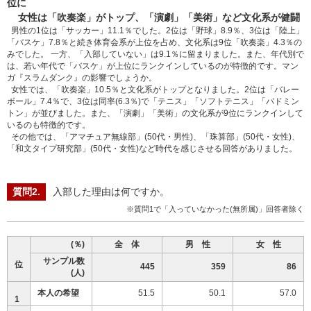
位に
女性は「吹奏楽」がトップ、「演劇」「美術」など文化系が健闘
男性の1位は「サッカー」11.1％でした。2位は「野球」8.9％、3位は「陸上」
「バスケ」7.8％と続き体育会系が上位を占め、文化系は9位「吹奏楽」4.3％の
みでした。 一方、「入部していない」は9.1％に留まりました。また、年代別で
は、若い年代で「バスケ」が上位にランクインしているのが特徴的です。マン
ガ『スラムダンク』の影響でしょうか。
女性では、「吹奏楽」10.5％と文化系がトップとなりました。2位は「バレー
ボール」7.4％で、3位は同率(6.3％)で「テニス」「ソフトテニス」「バドミン
トン」が並びました。また、「演劇」「美術」の文化系が9位にランクインして
いるのも特徴的です。
その他では、「アマチュア無線部」(50代・男性)、「珠算部」(50代・女性)、
「和文タイプ研究部」(50代・女性)など時代を感じさせる回答がありました。
入部した理由は何ですか。
※質問1で「入っていなかった(無所属)」回答者除く
(％)
全 体
男 性
女 性
サンプル数
位
445
359
86
(人)
本人の希望
51.5
50.1
57.0
1