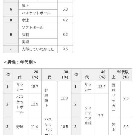
陸上
6
5.3
バスケットボール
8
水泳
4.2
ソフトボール
9
演劇
3.2
美術
-
入部していなかった
9.5
＜男性：年代別＞
20
30
40
50代以
位
位
代 (％)
代 (％)
代 (％)
上 (％)
サッ
サッ
野
1
15.7
1
13.2
カー
カー
野
球
球
サ
バス
11.8
9.5
陸
ッ
ケッ
2
12.9
2
上
カ
トボ
ソフ
ー
ール
トテ
7.7
ニス
バス
卓球
ケッ
陸
3
野球
11.4
10.5
3
8.9
トボ
上
ール