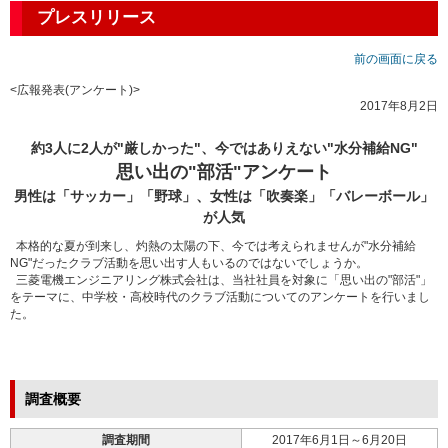
プレスリリース
前の画面に戻る
広報発表(アンケート)
2017年8月2日
約3人に2人が"厳しかった"、今ではありえない"水分補給NG"
思い出の"部活"アンケート
男性は「サッカー」「野球」、女性は「吹奏楽」「バレーボール」
が人気
本格的な夏が到来し、灼熱の太陽の下、今では考えられませんが"水分補給
NG"だったクラブ活動を思い出す人もいるのではないでしょうか。
三菱電機エンジニアリング株式会社は、当社社員を対象に「思い出の"部活"」
をテーマに、中学校・高校時代のクラブ活動についてのアンケートを行いまし
た。
調査概要
調査期間
2017年6月1日～6月20日