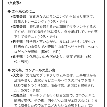
<文化系>
◆ 文化系なのに…
●
吹奏楽部
「文化系なのに
ランニングから始まり腕立て、
腹筋
のトレーニング」(40代・男性)
●
吹奏楽部
「
肺活量を鍛えるため朝練でマラソン
をするの
ですが、顧問の先生が木に登り、檄を飛ばしていたが落
下して骨折…」(40代・男性)
●
科学部
「科学部と言いながら、
夏には山登り。
1年生の
時初めての山登りで木曽御岳山山頂へ登った時、ヘロヘ
ロだったが感動」(50代・男性)
●
化学部
「文化部なのに
合宿があり、徹夜で実験
」(50
代・男性)
◆ 文化祭、コンクールの思い出
●
天文部
「文化祭で
プラネタリウムを自作。
工事現場から
足場を借り、農家からビニールハウスのパイプを借り、
LEDで星をつくり配線。徹夜作業。新聞にも掲載され
た」(50代・男性)
●
吹奏楽部
「マーチングも行う吹奏楽部で、2年のときに
顧問が交代。その後、
弱小だった部が全国大会に
行くま
でに成長したので某アニメみたいな経験をした」(20