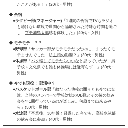
たことがある！」(20代・男性)
◆ 合宿
●
ラグビー部(マネージャー)
「1週間の合宿でTVもラジオ
も聴けない環境で世間から隔離された特殊な時間を過ご
し、
プチ浦島太郎
感を体験した」(40代・女性)
◆ モテモテ…？？
●
野球部
「サッカー部がモテモテだったのに、まったくモ
テませんでした…
坊主頭の影響
？」(30代・男性)
●
体操部
「
バク転してモテたらいいな
と思っていたが、男
子校＋文化祭でも誰も体操場には近寄らず…」(30代・
男性)
◆ 今でも現役！ 部活中？
●
バスケットボール部
「敵だった他校の面々とも今では友
達。当時のメンバーで学校対抗の
OB戦とその後の飲み
会を年1回行っている
のが楽しみ。何歳まで出来るや
ら」(50代・男性)
●
水泳部
「卒業後、30年近く経過した今でも、高校水泳部
の
飲み会に参加
」(40代・男性)