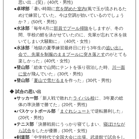
思い出…(笑)」(40代・男性)
●
卓球部
「暑い時期に
窓を閉めた室内
(風で玉が流されるた
め)で練習していた。今は空調が効いているのでしょう
か？」(50代・男性)
●
水泳部
「毎年4月に
部員でプール掃除
をしますが、冬の
間、学校の鯉を泳がせていたのに、先輩が忘れて水を抜
いてしまい大騒動に」（40代・女性）
●
水泳部
「地獄の夏季練習最終日に行う3年生の
追い出し
会で、先輩を制服のままプールに突き落とす
のがとても
楽しかった」(40代・女性)
●
登山部
「総体で山間にテントを張り宿泊した時、
川一面
に蛍
が飛んでいた」(30代・男性)
●
登山部
「
夏山で雪だるま
を作った」(30代・男性)
◆ 試合の思い出
●
サッカー部
「新人戦で敗れた
ライバル校
に、3年夏の総
体の準決勝で勝てた」(20代・男性)
●
バスケットボール部
「
まぐれシュート
で逆転勝利した」
(20代・男性)
●
テニス部
「決勝戦前にうっかり寝てしまい、
寝ぼけなが
ら試合
をしたが優勝」(30代・女性)
●
剣道部
「中学時代で全国大会に出場。
武道館で試合
をし