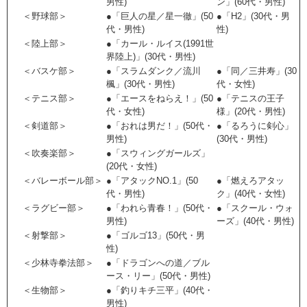
男性)
ン」(60代・男性)
＜野球部＞
●「巨人の星／星一徹」(50
●「H2」(30代・男
代・男性)
性)
＜陸上部＞
●「カール・ルイス(1991世
界陸上)」(30代・男性)
＜バスケ部＞
●「スラムダンク／流川
●「同／三井寿」(30
楓」(30代・男性)
代・女性)
＜テニス部＞
●「エースをねらえ！」(50
●「テニスの王子
代・女性)
様」(20代・男性)
＜剣道部＞
●「おれは男だ！」(50代・
●「るろうに剣心」
男性)
(30代・男性)
＜吹奏楽部＞
●「スウィングガールズ」
(20代・女性)
＜バレーボール部＞
●「アタックNO.1」(50
●「燃えろアタッ
代・男性)
ク」(40代・女性)
＜ラグビー部＞
●「われら青春！」(50代・
●「スクール・ウォ
男性)
ーズ」(40代・男性)
＜射撃部＞
●「ゴルゴ13」(50代・男
性)
＜少林寺拳法部＞
●「ドラゴンへの道／ブル
ース・リー」(50代・男性)
＜生物部＞
●「釣りキチ三平」(40代・
男性)