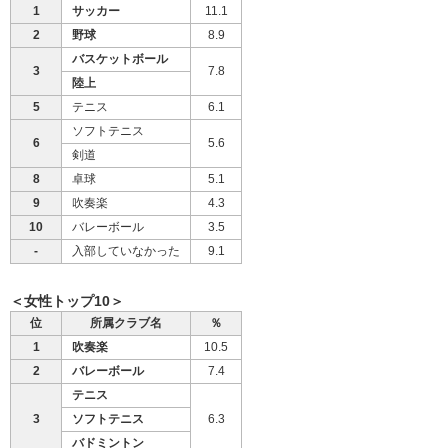
1
サッカー
11.1
2
野球
8.9
バスケットボール
3
7.8
陸上
5
テニス
6.1
ソフトテニス
6
5.6
剣道
8
卓球
5.1
9
吹奏楽
4.3
10
バレーボール
3.5
-
入部していなかった
9.1
＜女性トップ10＞
位
所属クラブ名
％
1
吹奏楽
10.5
2
バレーボール
7.4
テニス
3
ソフトテニス
6.3
バドミントン