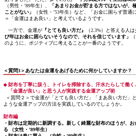
（男性・’89年生）、
「あまりお金が貯まる方ではないが、
ことがない」
（女性・’53年生）など、「お金に困らず普通
＝「金運はまあ良い」と考えているようです。
一方で、金運が
『とても良い方だ』
（2.3%）と答える人
び年はお金に困らないそうなので、それを信じています」
（
のように、ポジティブに考えることが一番のようです。
＜質問3＞
あなたは金運をあげるために何かしていますか？ 
◆
財布を丁寧に扱う、トイレを掃除する、汗水たらして働く
「金運が良い」と思う人が実践する金運アップ術
＜質問２＞で金運が「とても良い方だ」「まあ良い方だ」
ような金運アップの方法を実践しているのでしょうか。
財布編
・財布は定期的に新調する。新しく綺麗な財布のほうが、お
る （女性・’89年生）
・財布は春に買う （女性・’89年生）