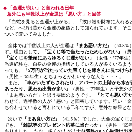
◆
「金運が良い」と言われる巳年
意外にも半数以上が金運は「悪い方」と回答
「白蛇を見ると金運が上がる」、「抜け殻を財布に入れる
など、へびは昔から金運の象徴として知られています。そこ
ついて聞いてみました。
全体では半数以上の人が金運は
『まあ悪い方だ』
（50.8
す。理由として、
「宝くじ等で当たったためしがない」
（男
「宝くじを筆頭にあらゆるくじ運がない」
（女性・’77年
当選経験を、自身の金運の指標としている人が多くいるよう
っても、
「5万円が当たっていた宝くじを嫁さんに見つけら
（男性・’65年生）とちょっとかわいそうな人も・・・。
また、
「車がいたずらされたり、アパートの上階から水が
あったり、思わぬ出費が多い」
（男性・’77年生）と予想外
「まあ悪い方だ」と思う要因のようです。
『とても悪い方
わせて、過半数の人が「悪い」と回答しています。強い「金
ち合わせていると言われている巳年ですが、意外な結果とな
次いで
『まあ良い方だ』
（41.5％）でした。大金の宝く
でも、
「雑誌等のプレゼント応募に当たった」
（男性・’6
ありました。 ただ、多くの人が
「十分満足のいく生活は出