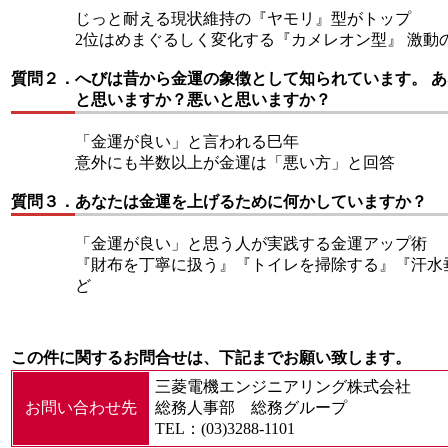
じっと耐える現状維持の『ヤモリ』型がトップ
2位はめまぐるしく変化する『カメレオン型』 激動
質問２．
へびは昔から金運の象徴として知られています。 
と思いますか？悪いと思いますか？
「金運が良い」と言われる巳年
意外にも半数以上が金運は「悪い方」と回答
質問３．
あなたは金運を上げるために何かしていますか？
「金運が良い」と思う人が実践する金運アップ術
『財布を丁寧に扱う』『トイレを掃除する』『汗水
ど
この件に関するお問合せは、下記までお願い致します。
三菱電機エンジニアリング株式会社
お問い合わせ先
総務人事部 総務グループ
TEL：(03)3288-1101