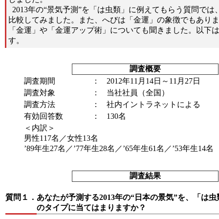
2013年の“景気予測”を「は虫類」に例えてもらう質問では
比較してみました。また、へびは「金運」の象徴でもあり
「金運」や「金運アップ術」についても聞きました。以下
す。
調査概要
調査期間
：
2012年11月14日～11月27日
調査対象
：
当社社員（全国）
調査方法
：
社内イントラネットによる
有効回答数
：
130名
＜内訳＞
男性117名／女性13名
’89年生27名／’77年生28名／’65年生61名／’53年生14名
調査結果
質問１．
あなたが予測する2013年の“日本の景気”を、「は虫
のタイプに当てはまりますか？