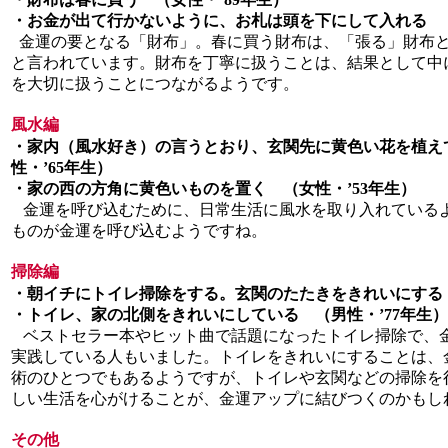
・お金が出て行かないように、お札は頭を下にして入れる （
金運の要となる「財布」。春に買う財布は、「張る」財布
と言われています。財布を丁寧に扱うことは、結果として中
を大切に扱うことにつながるようです。
風水編
・家内（風水好き）の言うとおり、玄関先に黄色い花を植え
性・’65年生）
・家の西の方角に黄色いものを置く （女性・’53年生）
金運を呼び込むために、日常生活に風水を取り入れている
ものが金運を呼び込むようですね。
掃除編
・朝イチにトイレ掃除をする。玄関のたたきをきれいにする （
・トイレ、家の北側をきれいにしている （男性・’77年生）
ベストセラー本やヒット曲で話題になったトイレ掃除で、
実践している人もいました。トイレをきれいにすることは、
術のひとつでもあるようですが、トイレや玄関などの掃除を
しい生活を心がけることが、金運アップに結びつくのかもし
その他