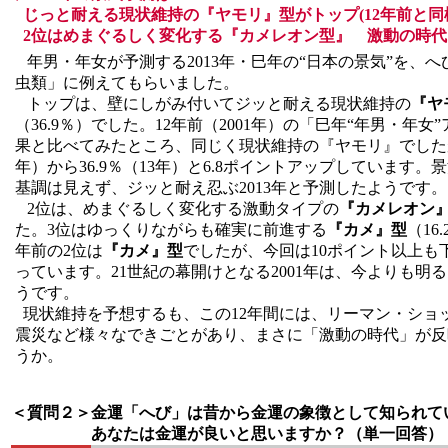
じっと耐える現状維持の『ヤモリ』型がトップ(12年前と同
2位はめまぐるしく変化する『カメレオン型』 激動の時代
年男・年女が予測する2013年・巳年の“日本の景気”を、
虫類」に例えてもらいました。
トップは、壁にしがみ付いてジッと耐える現状維持の
『ヤ
（36.9％）でした。12年前（2001年）の「巳年“年男・年女
果と比べてみたところ、同じく現状維持の『ヤモリ』でしたが、
年）から36.9％（13年）と6.8ポイントアップしています
基調は見えず、ジッと耐え忍ぶ2013年と予測したようです。
2位は、めまぐるしく変化する激動タイプの
『カメレオン
た。3位はゆっくりながらも確実に前進する
『カメ』型
（16
年前の2位は
『カメ』型
でしたが、今回は10ポイント以上も
っています。21世紀の幕開けとなる2001年は、今よりも明
うです。
現状維持を予想するも、この12年間には、リーマン・ショ
震災など様々なできごとがあり、まさに「激動の時代」が反
うか。
＜質問２＞
金運「へび」は昔から金運の象徴として知られて
あなたは金運が良いと思いますか？（単一回答）