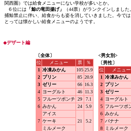
関西圏）では給食メニューにない学校が多いとか。
６位には
「鯨の竜田揚げ」
（44票）がランクインしまし
捕鯨禁止に伴い、給食からも姿を消していきました。今では
とっては懐かしい給食メニューのようです。
◆
デザート編
〔全体〕
<男女別>
位
メニュー
票
％
〔男性〕
1
冷凍みかん
105
25.9
位
メニュー
2
プリン
85
20.9
1
冷凍みかん
3
ゼリー
66
16.3
2
プリン
4
ヨーグルト
46
11.3
3
ゼリー
5
フルーツポンチ
29
7.1
4
ヨーグルト
6
みかん
24
5.9
5
フルーツポ
アイス
6
みかん
7
ケーキ
21
5.2
7
バナナ
ミルメーク
8
ミルメーク