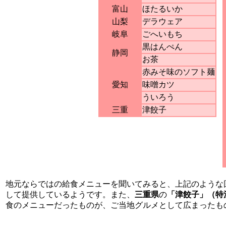
富山
ほたるいか
山梨
デラウェア
岐阜
ごへいもち
黒はんぺん
静岡
お茶
赤みそ味のソフト麺
愛知
味噌カツ
ういろう
三重
津餃子
地元ならではの給食メニューを聞いてみると、上記のような
して提供しているようです。また、
三重県
の
「津餃子」（特
食のメニューだったものが、ご当地グルメとして広まったも