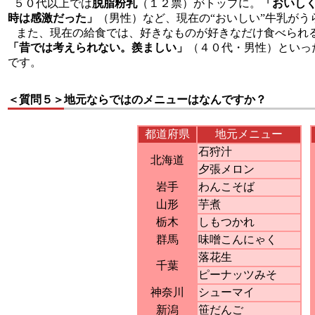
５０代以上では
脱脂粉乳
（１２票）がトップに。
「おいし
時は感激だった」
（男性）など、現在の“おいしい”牛乳が
また、現在の給食では、好きなものが好きなだけ食べられ
「昔では考えられない。羨ましい」
（４０代・男性）といっ
です。
＜質問５＞
地元ならではのメニューはなんですか？
都道府県
地元メニュー
石狩汁
北海道
夕張メロン
岩手
わんこそば
山形
芋煮
栃木
しもつかれ
群馬
味噌こんにゃく
落花生
千葉
ピーナッツみそ
神奈川
シューマイ
新潟
笹だんご