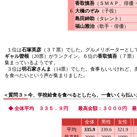
香取慎吾
（ＳＭＡＰ、俳優
6
大橋のぞみ
（子役）
島田紳助
（タレント）
福山雅治
（歌手・俳優）
１位は
石塚英彦
（３７票）でした。グルメリポーターとし
ギャル曽根
（20票）がランクイン。６位の
香取慎吾
（７票）
集まっているようです。
３位は
明石家さんま
（14票）でした。食事もいいけれど
を食べたいという声が集まりました。
＜質問３＞
今、学校給食を食べるとしたら、一食いくら払い
◆ 全体平均 ３３５．９円 最高金額：３０００円 最
全体
男性
女性
平均
335.9
339.6
321.9