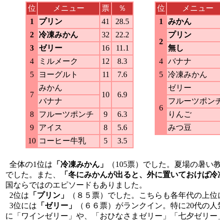
位
メニュー
票
％
位
メニュー
1
プリン
41
28.5
1
みかん
2
冷凍みかん
32
22.2
プリン
2
3
ゼリー
16
11.1
無し
4
ミルメーク
12
8.3
4
バナナ
5
ヨーグルト
11
7.6
5
冷凍みかん
みかん
ゼリー
7
10
6.9
バナナ
フルーツポン
6
8
フルーツポンチ
9
6.3
りんご
9
アイス
8
5.6
みつ豆
10
コーヒー牛乳
5
3.5
全体の1位は
「冷凍みかん」
（105票）でした。夏場の暑
でした。また、
「冬にみかんが出ると、外に置いておけば冷
国ならではのエピソードもありました。
2位は
「プリン」
（８５票）でした。こちらも各年代の上位
3位には
「ゼリー」
（６６票）がランクイン。特に20代の
に「ワインゼリー」や、「おひなさまゼリー」「七夕ゼリー