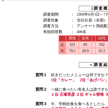
[ 調 査 概
調査期間
：
2009年6月3日～7
調査対象
：
当社社員（全国）
調査方法
：
アンケート用紙配
有効回答数
：
406名
男性
女性
20代
人
321
85
102
％
79.1
20.9
25.1
＜ 調 査 結
質問１
好きだったメニューは何ですか
1位「カレー」 2位「あげパン
質問２
一緒に食べたい有名人は誰です
１位 石塚英彦 ２位 ギャル曽根 
質問３
今、学校給食を食べるとしたら