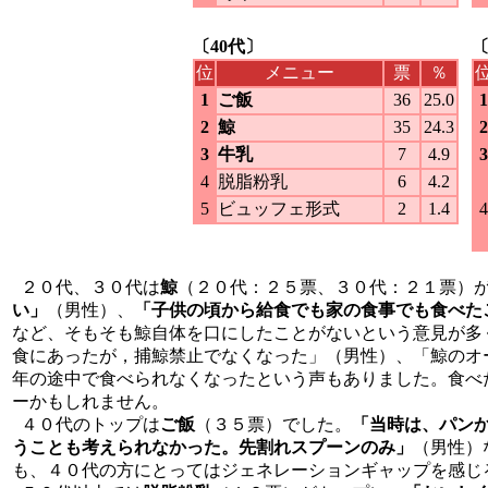
〔40代〕
〔
位
メニュー
票
％
1
ご飯
36
25.0
1
2
鯨
35
24.3
2
3
牛乳
7
4.9
3
4
脱脂粉乳
6
4.2
5
ビュッフェ形式
2
1.4
4
２０代、３０代は
鯨
（２０代：２５票、３０代：２１票）
い」
（男性）、
「子供の頃から給食でも家の食事でも食べた
など、そもそも鯨自体を口にしたことがないという意見が多
食にあったが，捕鯨禁止でなくなった」（男性）、「鯨のオ
年の途中で食べられなくなったという声もありました。食べ
ーかもしれません。
４０代のトップは
ご飯
（３５票）でした。
「当時は、パン
うことも考えられなかった。先割れスプーンのみ」
（男性）
も、４０代の方にとってはジェネレーションギャップを感じ