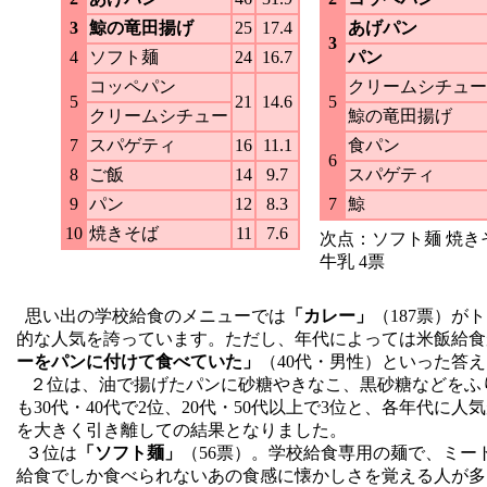
3
鯨の竜田揚げ
25
17.4
あげパン
3
4
ソフト麺
24
16.7
パン
コッペパン
クリームシチュー
5
21
14.6
5
クリームシチュー
鯨の竜田揚げ
7
スパゲティ
16
11.1
食パン
6
8
ご飯
14
9.7
スパゲティ
9
パン
12
8.3
7
鯨
10
焼きそば
11
7.6
次点：ソフト麺 焼き
牛乳 4票
思い出の学校給食のメニューでは
「カレー」
（187票）
的な人気を誇っています。ただし、年代によっては米飯給食
ーをパンに付けて食べていた」
（40代・男性）といった答
２位は、油で揚げたパンに砂糖やきなこ、黒砂糖などをふ
も30代・40代で2位、20代・50代以上で3位と、各年代
を大きく引き離しての結果となりました。
３位は
「ソフト麺」
（56票）。学校給食専用の麺で、ミ
給食でしか食べられないあの食感に懐かしさを覚える人が多