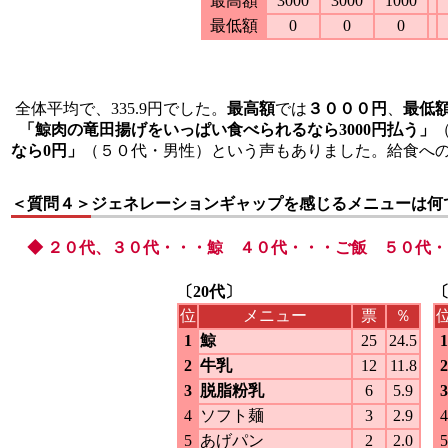
最高額
3000
3000
1000
最低額
0
0
0
全体平均で、335.9円でした。
最高額
では
３０００円
、
最低
「鯨肉の竜田揚げをいっぱい食べられるなら3000円払う」
なら0円」
（５０代・男性）という声もありました。給食へ
＜質問４＞
ジェネレーションギャップを感じるメニューは何
◆ ２０代、３０代・・・鯨 ４０代・・・ご飯 ５０代
〔20代〕
〔
位
メニュー
票
％
1
鯨
25
24.5
1
2
牛乳
12
11.8
2
3
脱脂粉乳
6
5.9
3
4
ソフト麺
3
2.9
4
5
あげパン
2
2.0
5