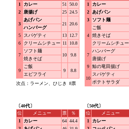
1
カレー
51
50.0
1
カレー
2
唐揚げ
25
24.5
2
あげパン
あげパン
3
ソフト麺
3
21
20.6
ハンバーグ
ご飯
5
スパゲティ
13
12.7
4
焼きそば
6
クリームシチュー
11
10.8
クリームシチュー
ソフト麺
ハンバーグ
7
10
9.8
7
焼きそば
唐揚げ
ご飯
9
鯨の竜田揚げ
9
9
8.8
エビフライ
スパゲティ
10
ポテトサラダ
次点：ラーメン、ひじき 8票
〔40代〕
〔50代〕
位
メニュー
票
％
位
メニュー
1
カレー
64
44.4
1
カレー
2
あげパン
46
31.9
2
コッペパン