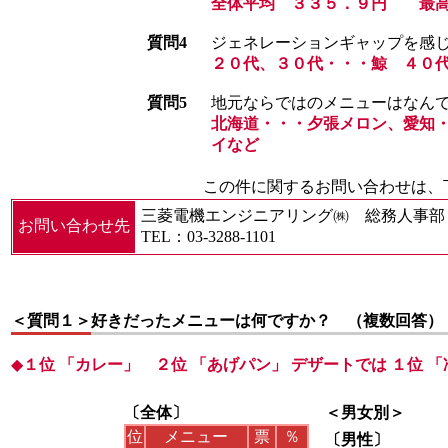
全体平均 ３３５．９円 最高
質問4
ジェネレーションギャップを感
２０代、３０代・・・鯨 ４０
質問5
地元ならではのメニューはなん
北海道・・・夕張メロン、愛知
イなど
この件に関するお問い合わせは、
三菱電機エンジニアリング㈱ 総務人事部
お問い合わせ先
TEL：03‐3288‐1101
＜質問１＞
好きだったメニューは何ですか？ （複数回答）
◆
１位 「カレー」 ２位 「あげパン」 デザートでは １位 
〔全体〕
＜男女別＞
位
メニュー
票
％
〔男性〕