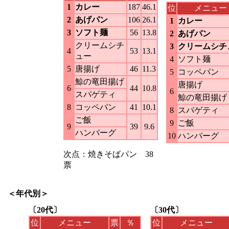
1
カレー
187
46.1
位
メニュー
2
あげパン
106
26.1
1
カレー
3
ソフト麺
56
13.8
2
あげパン
クリームシチ
3
クリームシチ
4
53
13.1
ュー
4
ソフト麺
5
唐揚げ
46
11.3
5
コッペパン
鯨の竜田揚げ
唐揚げ
6
44
10.8
6
スパゲティ
鯨の竜田揚げ
8
コッペパン
41
10.1
8
スパゲティ
ご飯
9
ご飯
9
39
9.6
ハンバーグ
10
ハンバーグ
次点：焼きそばパン 38
票
＜年代別＞
〔20代〕
〔30代〕
位
メニュー
票
％
位
メニュー