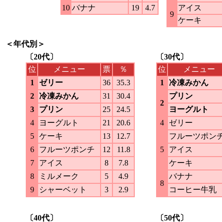
10
バナナ
19
4.7
アイス
9
ケーキ
＜年代別＞
〔20代〕
〔30代〕
位
メニュー
票
％
位
メニュー
1
ゼリー
36
35.3
1
冷凍みかん
2
冷凍みかん
31
30.4
プリン
2
3
プリン
25
24.5
ヨーグルト
4
ヨーグルト
21
20.6
4
ゼリー
5
ケーキ
13
12.7
フルーツポン
6
フルーツポンチ
12
11.8
5
アイス
7
アイス
8
7.8
ケーキ
8
ミルメーク
5
4.9
バナナ
8
9
シャーベット
3
2.9
コーヒー牛乳
〔40代〕
〔50代〕