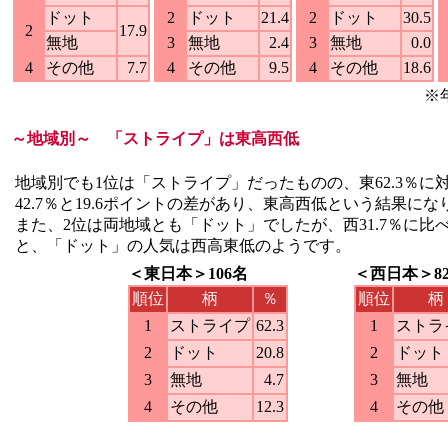
ドット
2
ドット
21.4
2
ドット
30.5
2
17.9
無地
3
無地
2.4
3
無地
0.0
4
その他
7.7
4
その他
9.5
4
その他
18.6
※
～地域別～ 「ストライプ」は東高西低
地域別でも1位は「ストライプ」だったものの、東62.3％に
42.7％と19.6ポイントの差があり、東高西低という結果に
また、2位は両地域とも「ドット」でしたが、西31.7％に比べて
と、「ドット」の人気は西高東低のようです。
＜東日本＞106名
＜西日本＞8
順位
柄
％
順位
柄
1
ストライプ
62.3
1
ストラ
2
ドット
20.8
2
ドット
3
無地
4.7
3
無地
4
その他
12.3
4
その他