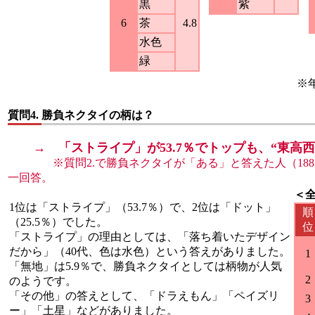
黒
紫
6
茶
4.8
水色
緑
※
質問4.
勝負ネクタイの柄は？
→ 「ストライプ」が53.7％でトップも、“東高西
※質問2.で勝負ネクタイが「ある」と答えた人（188
一回答。
＜全
1位は「ストライプ」（53.7％）で、2位は「ドット」
順
（25.5％）でした。
位
「ストライプ」の理由としては、「落ち着いたデザイン
だから」（40代、色は水色）という答えがありました。
1
「無地」は5.9％で、勝負ネクタイとしては柄物が人気
2
のようです。
「その他」の答えとして、「ドラえもん」「ペイズリ
3
ー」「土星」などがありました。