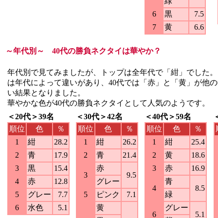
緑
6
黒
7.5
7
黄
6.6
～年代別～ 40代の勝負ネクタイは華やか？
年代別で見てみましたが、トップは全年代で「紺」でした。
は年代によって違いがあり、40代では「赤」と「黄」が他
い結果となりました。
華やかな色が40代の勝負ネクタイとして人気のようです。
＜20代＞39名
＜30代＞42名
＜40代＞59名
順位
色
％
順位
色
％
順位
色
％
1
紺
28.2
1
紺
26.2
1
紺
25.4
2
青
17.9
2
青
21.4
2
黄
18.6
3
黒
15.4
赤
3
赤
16.9
3
9.5
4
赤
12.8
グレー
青
4
8.5
5
グレー
7.7
5
ピンク
7.1
緑
6
水色
5.1
黄
グレー
6
5.1