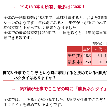
→ 平均18.3本を所有。最多は250本！
全体の平均保持数は18.3本で、単純計算すると、およそ3週
ションのようです。年代別にみると、年代が上がるにつれて
均保持数も上がっていく結果となりました。
全体での最多保持数は250本で、土日を除くと、1年間毎日
勤できる数です。
（記述式）
全体
20代
3
平均(本)
18.3
7.1
1
最多(本)
250
50
質問2.
仕事で ここぞ という時に着用すると決めている“勝負
ネクタイはありますか？
→ 約3割が仕事でここぞの時に「勝負ネクタイ」
全体では、「ある」が30.3%でした。約3割が仕事でここぞ
ネクタイ」を締めているようです。