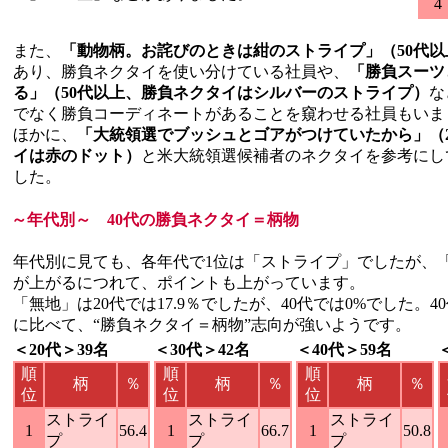
4
また、
「動物柄。お詫びのときは紺のストライプ」（50代以
あり、勝負ネクタイを使い分けている社員や、
「勝負スーツ
る」（50代以上、勝負ネクタイはシルバーのストライプ）
な
でなく勝負コーディネートがあることを窺わせる社員もいま
ほかに、
「大統領選でブッシュとゴアがつけていたから」（
イは赤のドット）
と米大統領選候補者のネクタイを参考にし
した。
～年代別～ 40代の勝負ネクタイ＝柄物
年代別に見ても、各年代で1位は「ストライプ」でしたが、
が上がるにつれて、ポイントも上がっています。
「無地」は20代では17.9％でしたが、40代では0%でした。
に比べて、“勝負ネクタイ＝柄物”志向が強いようです。
＜20代＞39名
＜30代＞42名
＜40代＞59名
順
順
順
柄
％
柄
％
柄
％
位
位
位
ストライ
ストライ
ストライ
1
56.4
1
66.7
1
50.8
プ
プ
プ