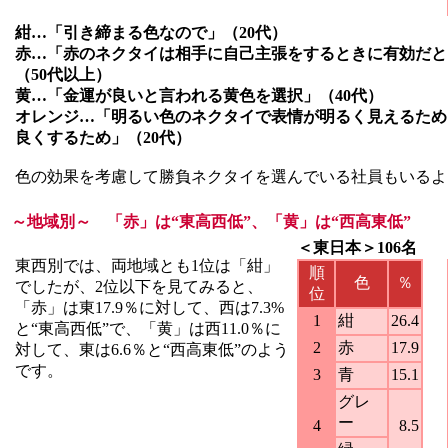
紺…「引き締まる色なので」（20代）
赤…「赤のネクタイは相手に自己主張をするときに有効だと
（50代以上）
黄…「金運が良いと言われる黄色を選択」（40代）
オレンジ…「明るい色のネクタイで表情が明るく見えるため
良くするため」（20代）
色の効果を考慮して勝負ネクタイを選んでいる社員もいるよ
～地域別～ 「赤」は“東高西低”、「黄」は“西高東低”
＜東日本＞106名
東西別では、両地域とも1位は「紺」
順
色
％
でしたが、2位以下を見てみると、
位
「赤」は東17.9％に対して、西は7.3%
1
紺
26.4
と“東高西低”で、「黄」は西11.0％に
2
赤
17.9
対して、東は6.6％と“西高東低”のよう
です。
3
青
15.1
グレ
ー
4
8.5