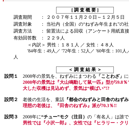
[ 調 査 概 要 ]
調査期間
：
２００７年１１月２０日～１２月５日
調査対象
：
当社内（全国）の“ねずみ年生まれ”の社
調査方法
：
留置法による回収（アンケート用紙直
有効回答数
：
２２９人
＜内訳＞ 男性：１８１人 ／ 女性：４８人
'84年生：49人／ '72年生：52人／ '60年生：101人／
人
＜ 調 査 結 果 ＞
設問１
2008年の景気を、ねずみにまつわる
「ことわざ」
に
2008年の景気は『大山鳴動して鼠一匹』型が59.8％
大した収穫は見込めず、景気は“横ばい”!?
設問２
老後の生活を、童話
『都会のねずみと田舎のねずみ
理想の老後は、『田舎のねずみ』派が70.3％!!
設問３
2008年に
“チュー”モク（注目）
の「有名人」は誰で
男性では『小沢一郎』、女性では『ヒラリー・クリ