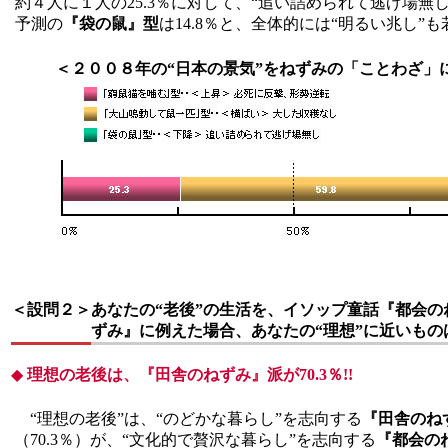
約４人に１人の25.3％に対して、“追い詰められて逃げ場無
予測の
『袋の鼠』型
は14.8％と、全体的には“明るい兆し”
＜２００８年の“日本の景気”をねずみの「ことわざ」
＜設問２＞
あなたの“老後”の生活を、イソップ童話『都会の
ずみ』に例えた場合、あなたの“理想”に近いもの
◆
理想の老後は、『田舎のねずみ』派が70.3％!!
“理想の老後”は、“のどかな暮らし”を志向する
『田舎のね
（70.3％）が、“文化的で贅沢な暮らし”を志向する
『都会の