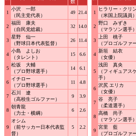
数
小沢 一郎
ヒラリー・クリ
1
49
21.4
1
（民主党代表）
（米国上院議員
福田 康夫
野口 みずき
2
32
14.0
2
（自民党総裁）
（マラソン選手
星野 仙一
上田 桃子
3
26
11.4
3
（野球日本代表監督）
（プロゴルファ
小島 よしお
新垣 結衣
4
15
6.6
4
（タレント）
（女優）
松坂 大輔
浅田 真央
5
14
6.1
（プロ野球選手）
5
（フィギュアス
手）
イチロー
6
11
4.8
（プロ野球選手）
沢尻 エリカ
6
（女優）
石川 遼
7
9
3.9
（高校生ゴルファー）
谷 亮子
7
（柔道選手）
朝青龍
8
6
2.6
（力士・横綱）
高橋 尚子
8
（マラソン選手
オシム
9
（前サッカー日本代表監
5
2.2
宮里 藍
9
督）
（プロゴルファ