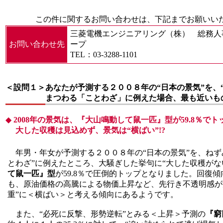
この件に関するお問い合わせは、下記までお願いい
三菱電機エンジニアリング（株） 総務人
お問い合わせ先
ープ
TEL：03-3288-1101
＜設問１＞
あなたが予測する２００８年の“日本の景気”を、
まつわる「ことわざ」に例えた場合、最も近いも
◆
2008年の景気は、『大山鳴動して鼠一匹』型が59.8％でトッ
大した収穫は見込めず、景気は“横ばい”!?
年男・年女が予測する２００８年の“日本の景気”を、ねず
とわざ”に例えたところ、大騒ぎした挙句に“大した収穫がな
て鼠一匹』型
が59.8％で圧倒的トップとなりました。回復
も、原油価格の高騰による物価上昇など、先行き不透明感が
重”に＜横ばい＞と考える傾向にあるようです。
また、“必死に反撃、形勢逆転”とみる＜上昇＞予測の
『窮