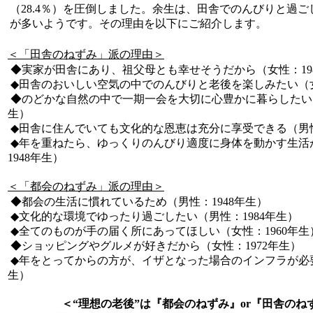
（28.4％）を圧倒しました。余生は、田舎でのんびりと過
が多いようです。その理由を以下にご紹介します。
＜「田舎のねずみ」派の理由＞
◆実家が田舎にあり、祖父母とも幸せそうだから（女性：19
◆田舎のおいしい空気の中でのんびりと老後を楽しみたい（女
◆のどかな自然の中で一期一会を大切に心豊かに暮らしたい（
生）
◆田舎に住んでいても文化的な恩恵は充分に享受できる（男性
◆年を重ねたら、ゆっくりのんびり適度に身体を動かす生活
1948年生）
＜「都会のねずみ」派の理由＞
◆都会の生活に慣れているため（男性：1948年生）
◆文化的な環境でゆったり過ごしたい（男性：1984年生）
◆全てのものが手の届く所にあってほしい（女性：1960年生
◆ショッピングやグルメが好きだから（女性：1972年生）
◆年をとってからの方が、イザとなった場合のインフラが必要
生）
＜“理想の老後”は『都会のねずみ』or『田舎のね