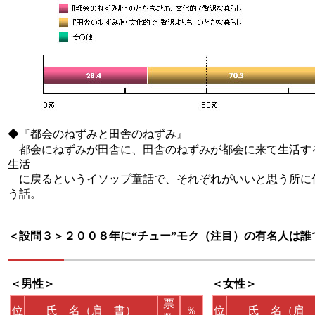
◆『都会のねずみと田舎のねずみ』
都会にねずみが田舎に、田舎のねずみが都会に来て生活す
生活
に戻るというイソップ童話で、それぞれがいいと思う所に
う話。
＜設問３＞
２００８年に“チュー”モク（注目）の有名人は誰
＜男性＞
＜女性＞
票
位
氏 名（肩 書）
％
位
氏 名（肩