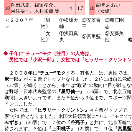
岡田武史、福留孝介、
宮崎 あおい
10
4
1.7
10
舛添要一、木村拓哉 等
（女優）
＜２００７年
〔男
①松坂大
②安倍晋
③新庄剛
＞
性〕
輔
三
志
〔女
①浅田真
③安藤美
②宮里藍
性〕
央
姫
◆ 子年に“チュー”モク（注目）の人物は、
男性では『小沢一郎』、女性では『ヒラリー・クリントン
２００８年に
“チュー”モク
する「有名人」は、男性では、
沢一郎』
が４９票でトップとなりました。２位には自民党総
（32票）が続くことから、来年は“政界”の動向に目が離せ
は野球・日本代表監督の
『星野仙一』
（26票）で、北京五輪
期待は大きいようです。また５位から９位まで、スポーツ関
インしました。
女性では、
『ヒラリー・クリントン』
４４票がトップで、
家”が１位となりました。米国大統領選挙に“チュー”モクで
みずき』
（26票）で、７位の
『谷亮子』
と共に、北京五輪で
待されます。３位は
『上田桃子』
（22票）で、９位
『宮里藍