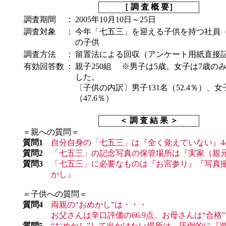
［ 調 査 概 要］
調査期間
：
2005年10月10日～25日
調査対象
：
今年「七五三」を迎える子供を持つ社員
の子供
調査方法
：
留置法による回収（アンケート用紙直接
有効回答数
：
親子250組 ※男子は5歳。女子は7歳の
した。
〔子供の内訳〕男子131名（52.4％）、女子
（47.6％）
＜ 調 査 結 果 ＞
＝親への質問＝
質問1
自分自身の「七五三」は『全く覚えていない』44
質問2
「七五三」の記念写真の保管場所は『実家（親元）
質問3
「七五三」に必要なものは『お宮参り』『写真
かし』
＝子供への質問＝
質問4
両親の“おめかし”は・・・
お父さんは辛口評価の66.9点、お母さんは“合格”7
質問5
“おめかし”して出かけたい場所は、圧倒的に『