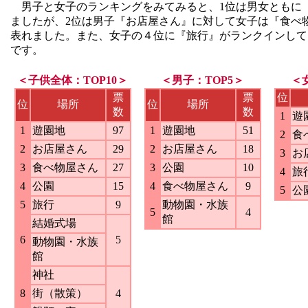
男子と女子のランキングをみてみると、1位は男女ともに
ましたが、2位は男子『お店屋さん』に対して女子は『食べ
表れました。また、女子の４位に『旅行』がランクインして
です。
＜子供全体：TOP10＞
＜男子：TOP5＞
＜
票
票
位
位
場所
位
場所
数
数
1
遊
1
遊園地
97
1
遊園地
51
2
食
2
お店屋さん
29
2
お店屋さん
18
3
お
3
食べ物屋さん
27
3
公園
10
4
旅
4
公園
15
4
食べ物屋さん
9
5
公
5
旅行
9
動物園・水族
5
4
館
結婚式場
6
5
動物園・水族
館
神社
8
街（散策）
4