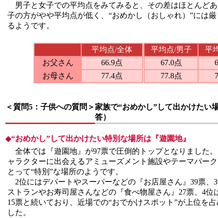
男子と女子での平均点をみてみると、その差はほとんどあ
子の方がやや平均点が低く、“おめかし（おしゃれ）”には
るようです。
平均点/全体
平均点/男子
平
お父さん
66.9点
67.0点
お母さん
77.4点
77.8点
＜質問5：子供への質問＞
家族で“おめかし”して出かけたい
答）
◆
“おめかし”して出かけたい特別な場所は『遊園地』
全体では『遊園地』が97票で圧倒的トップとなりました。
ャラクターに出会えるアミューズメント施設やテーマパーク
とって“特別”な場所のようです。
2位にはデパートやスーパーなどの『お店屋さん』39票、
ストランやお寿司屋さんなどの『食べ物屋さん』27票、4位
15票と続いており、近場での“おでかけスポット”が上位を
した。