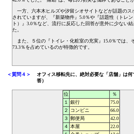
一方、六本木ヒルズや汐留シオサイトなどが話題のス
されていますが、『新築物件』5.0％や『話題性（トレ
ト）』3.0％など、流行に反応した回答が意外に少ない
た。
また、５位の『トイレ・化粧室の充実』15.0％では、
73.3％を占めているのが特徴的です。
＜質問４＞
オフィス移転先に、絶対必要な「店舗」は何
答）
位
％
１
銀行
75.0
２
コンビニ
66.0
３
郵便局
42.0
４
本屋
22.0