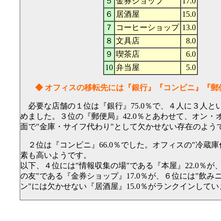
５
金券ショップ
17.0
６
居酒屋
15.0
７
コーヒーショップ
13.0
８
文具店
8.0
９
喫茶店
6.0
10
弁当屋
5.0
◆ オフィスの移転先には『銀行』『コンビニ』『郵
必要な店舗の１位は『銀行』75.0％で、４人に３人と
めました。３位の『郵便局』42.0％とあわせて、オン・
面で"金庫・サイフ代わり"として欠かせない存在のよう
２位は『コンビニ』66.0％でした。オフィスの"冷蔵庫
素も高いようです。
以下、４位には"情報収集の場"である『本屋』22.0％が
の友"である『金券ショップ』17.0％が、６位には"飲み
ン"には欠かせない『居酒屋』15.0％がランクインして