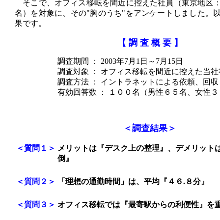
そこで、オフィス移転を間近に控えた社員（東京地区：
名）を対象に、その"胸のうち"をアンケートしました。
果です。
【 調 査 概 要 】
調査期間 ： 2003年7月1日～7月15日
調査対象 ： オフィス移転を間近に控えた当社
調査方法 ： イントラネットによる依頼、回収
有効回答数 ： １００名（男性６５名、女性３
＜調査結果＞
＜質問１＞
メリットは『デスク上の整理』、デメリット
倒』
＜質問２＞
「理想の通勤時間」は、平均『４６.８分』
＜質問３＞
オフィス移転では『最寄駅からの利便性』を