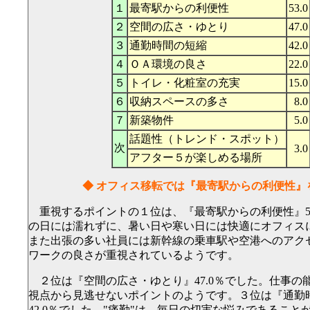
１
最寄駅からの利便性
53.0
２
空間の広さ・ゆとり
47.0
３
通勤時間の短縮
42.0
４
ＯＡ環境の良さ
22.0
５
トイレ・化粧室の充実
15.0
６
収納スペースの多さ
8.0
７
新築物件
5.0
話題性（トレンド・スポット）
次
3.0
アフター５が楽しめる場所
◆ オフィス移転では『最寄駅からの利便性』
重視するポイントの１位は、『最寄駅からの利便性』53
の日には濡れずに、暑い日や寒い日には快適にオフィス
また出張の多い社員には新幹線の乗車駅や空港へのアク
ワークの良さが重視されているようです。
２位は『空間の広さ・ゆとり』47.0％でした。仕事の
視点から見逃せないポイントのようです。３位は『通勤
42.0％でした。"痛勤"は、毎日の切実な悩みであること