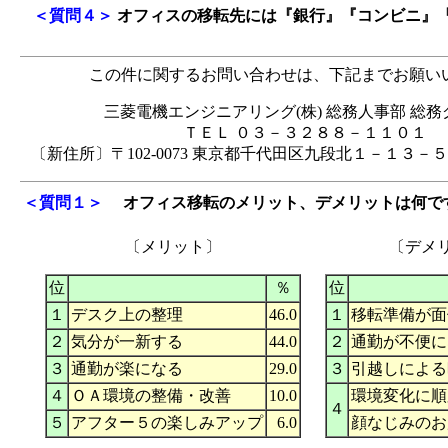
＜質問４＞
オフィスの移転先には『銀行』『コンビニ』
この件に関するお問い合わせは、下記までお願い
三菱電機エンジニアリング(株) 総務人事部 総
ＴＥＬ ０３－３２８８－１１０１
〔新住所〕〒102-0073 東京都千代田区九段北１－１３－
＜質問１＞
オフィス移転のメリット、デメリットは何で
〔メリット〕
〔デメ
位
％
位
１
デスク上の整理
46.0
１
移転準備が面
２
気分が一新する
44.0
２
通勤が不便に
３
通勤が楽になる
29.0
３
引越しによる
４
ＯＡ環境の整備・改善
10.0
環境変化に順
４
５
アフター５の楽しみアップ
6.0
顔なじみのお