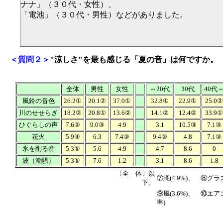
ナナ」（３０代・女性）、
「電池」（３０代・男性）などがありました。
＜質問２＞
"涼しさ"を最も感じる「夏の音」は何ですか。
全体
男性
女性
～20代
30代
40代
風鈴の音色
26.2①
20.1②
37.0①
32.8①
22.9①
25.0②
川のせせらぎ
18.2②
20.8①
13.6②
14.1②
12.4②
33.9①
ひぐらしの声
7.6③
9.0③
4.9
3.1
10.5③
7.1③
花火
5.9④
6.3
7.4③
9.4③
4.8
7.1③
氷を削る音
5.3⑤
5.6
4.9
4.7
8.6
0
波（潮騒）
5.3⑤
7.6
1.2
3.1
8.6
1.8
〔全 体〕以
⑦滝(4.9%)、 ⑧グラ
下、
⑨風(3.6%)、 ⑩エア
率)