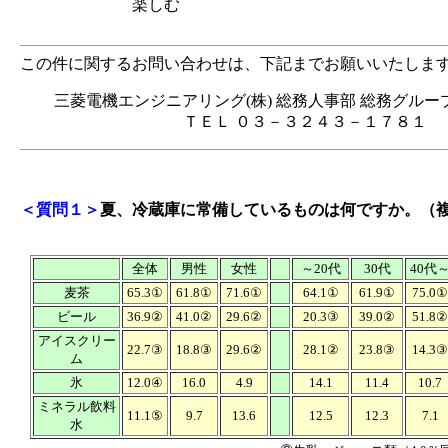
楽しむ
この件に関するお問い合わせは、下記までお願いいたしま
三菱電機エンジニアリング(株) 総務人事部 総務グルー
ＴＥＬ ０３－３２４３－１７８１
＜質問１＞
夏、冷蔵庫に常備しているものは何ですか。（
全体
男性
女性
～20代
30代
40代
麦茶
65.3①
61.8①
71.6①
64.1①
61.9①
75.0①
ビール
36.9②
41.0②
29.6②
20.3③
39.0②
51.8②
アイスクリー
22.7③
18.8③
29.6②
28.1②
23.8③
14.3③
ム
氷
12.0④
16.0
4.9
14.1
11.4
10.7
ミネラル飲料
11.1⑤
9.7
13.6
12.5
12.3
7.1
水