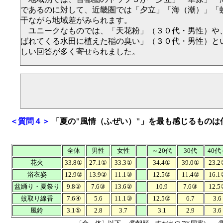
であるのに対して、近畿圏では「夕立」「海（潮）」「
干ながら地域差がみられます。
ユニークなものでは、「天花粉」（３０代・男性）や
ばれてくる水田に植えた稲の臭い」（３０代・男性）と
しい回答が多く寄せられました。
＜質問４＞
「夏の"風情（ふぜい）"」を最も感じるものは
全体
男性
女性
～20代
30代
40代
花火
33.8①
27.1①
33.3①
34.4①
39.0①
23.2
浴衣姿
12.9②
13.9②
11.1③
12.5②
11.4②
16.1
盆踊り・夏祭り
9.8③
7.6③
13.6②
10.9
7.6③
12.5
蚊取り線香
7.6④
5.6
11.1③
12.5②
6.7
3.6
風鈴
3.1⑤
2.8
3.7
3.1
2.9
3.6