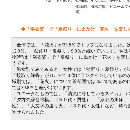
〔全 体〕以下、
⑥朝顔、すだれ(2.7%同率)、 ⑧
⑨縁側、海水浴場、ビニールプー
率)
◆「浴衣姿」で「夏祭り」に出かけ「花火」を楽しむ
全体では、「花火」が33.8％でトップになりました。
12.9％、「盆踊り・夏祭り」9.8％と続いています。やは
物詩"は「浴衣姿」で「夏祭り」に出かけ「花火」を楽
うです。
男女別でみてみると、女性では「盆踊り・夏祭り」が13
「蚊取り線香」が11.1％で３位にランクインしているの
域別では、「花火」について首都圏では26.5％であるの
では39.8％と差が出ています。
ユニークなものでは、「清流に冷しているスイカ」（
「夕方の縁台将棋」（５０代・男性）、「京都の川床」
性）、「大文字の送り火」（３０代・女性）など、粋な
寄せられました。