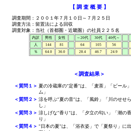
【 調 査 概 要 】
調査期間：２００１年７月１０日～７月２５日
調査方法：留置法による回収
調査対象：当社（首都圏・近畿圏）の社員２２５名
内訳
男性
女性
～20代
30代
40代～
人
144
81
64
105
56
％
64.0
36.0
28.4
46.7
24.9
＜調査結果＞
＜質問１＞
夏の冷蔵庫の"定番"は、「麦茶」「ビール
ム」
＜質問２＞
涼を呼ぶ"夏の音"は、「風鈴」「川のせせ
し」
＜質問３＞
涼しげな"香り"は、「夕立の匂い」「潮の
り」
＜質問４＞
"日本の夏"は、「浴衣姿」で「夏祭り」に