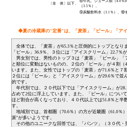
⑥牛乳、ジュース類（4.0％
〔全 体〕以下、
（3.5％）、
⑨炭酸飲料水（3.1％）、⑩す
◆夏の冷蔵庫の"定番"は、「麦茶」「ビール」「ア
全体では、「麦茶」が65.3％と圧倒的にトップとなり
「ビール」36.9％、３位には「アイスクリーム」22.7
男女別では、男性のトップ３は「麦茶」「ビール」「
と順位に変動はないものの、２位の「ビール」が４割（41
います。また、女性ではトップの「麦茶」が71.6％と７
２位には「ビール」と「アイスクリーム」が29.6％で並
的です。
年代別では、２０代以下では「アイスクリーム」が28.
占めて2位に浮上しています。また、「ビール」につい
ほど割合が高くなっており、４０代以上では51.8％と半
す。
地域別では、首都圏（70.6％）の方が近畿圏（61.0％
派"が多いようです。
その他のユニークな回答では、「パンツ」（３０代・