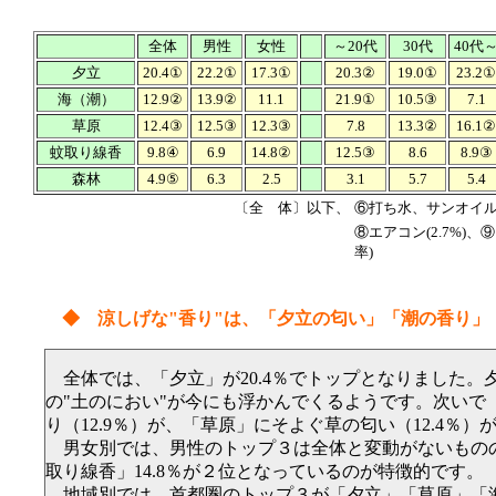
全体
男性
女性
～20代
30代
40代
夕立
20.4①
22.2①
17.3①
20.3②
19.0①
23.2①
海（潮）
12.9②
13.9②
11.1
21.9①
10.5③
7.1
草原
12.4③
12.5③
12.3③
7.8
13.3②
16.1②
蚊取り線香
9.8④
6.9
14.8②
12.5③
8.6
8.9③
森林
4.9⑤
6.3
2.5
3.1
5.7
5.4
〔全 体〕以下、
⑥打ち水、サンオイル(
⑧エアコン(2.7%)、
率)
◆ 涼しげな"香り"は、「夕立の匂い」「潮の香り」
全体では、「夕立」が20.4％でトップとなりました。
の"土のにおい"が今にも浮かんでくるようです。次いで
り（12.9％）が、「草原」にそよぐ草の匂い（12.4％
男女別では、男性のトップ３は全体と変動がないもの
取り線香」14.8％が２位となっているのが特徴的です。
地域別では、首都圏のトップ３が「夕立」「草原」「