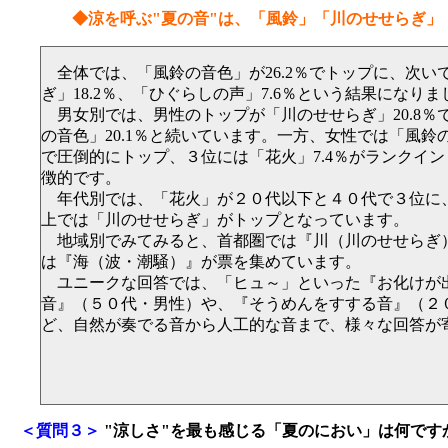
◆涼を呼ぶ"夏の音"は、「風鈴」「川のせせらぎ」
全体では、「風鈴の音色」が26.2％でトップに、次い
ぎ」18.2％、「ひぐらしの声」7.6％という結果になりま
男女別では、男性のトップが「川のせせらぎ」20.8％
の音色」20.1％と続いています。一方、女性では「風鈴の
で圧倒的にトップ、３位には「花火」7.4％がランクイ
徴的です。
年代別では、「花火」が２０代以下と４０代で３位に
上では「川のせせらぎ」がトップとなっています。
地域別でみてみると、首都圏では『川（川のせせらぎ
は『海（波・潮騒）』が票を集めています。
ユニークな回答では、「ヒュ～」といった『お化けが
音』（５０代・男性）や、『そうめんをすする音』（２
ど、自然が奏でる音から人工的な音まで、様々な回答が
＜質問３＞
"涼しさ"を最も感じる「夏のにおい」は何です