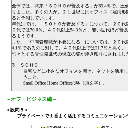
全体では、将来「ＳＯＨＯが普及する」が69.4％で、圧
りました。多くの人が、２１世紀にはオフィス（雇用形
ると予測しています。
年代別では、「ＳＯＨＯが普及する」について、２０代以下
０代では70.6％、４０代以上54.3％と、若い世代ほど
るようです。
また、「中間管理職が不要になる」については、２０代
4.1％であるのに対して、４０代以上では21.7％と高く
恐々とする管理職世代の現在の姿が浮き彫りにされまし
※「ＳＯＨＯ」
自宅などに小さなオフィスを開き、ネットを活用
うこと。
Small Office Home Officeの略（頭文字）。
～オフ・ビジネス編～
＜設問５＞
プライベートで１番よく活用するコミュニケーション