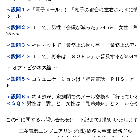
＜設問１＞
「電子メール」は「相手の都合に左右されずに
ツール
＜設問２＞
ＩＴで、男性「会議が減った」34.5％、女性「
35.6％
＜設問３＞
社内ネットで「業務上の困り事」「業務上のア
＜設問４＞
ＩＴで、将来は「ＳＯＨＯ」が普及するが69.4
～ オフ・ビジネス編 ～
＜設問５＞
コミュニケーションは「携帯電話、ＰＨＳ」と
Ｋ
＜設問６＞
約４割が、家族間でのメール交換を「行ってい
＜ＳＱ＞
男性は「妻」と、女性は「兄弟姉妹」とメールを
この件に関するお問い合わせは、下記までお願いいたしま
三菱電機エンジニアリング(株) 総務人事部 総務グルー