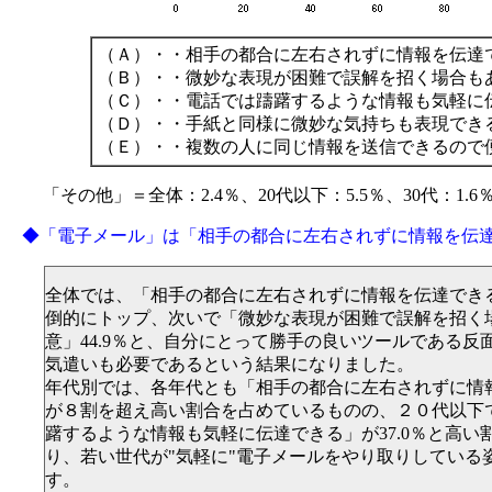
（Ａ）・・相手の都合に左右されずに情報を伝達
（Ｂ）・・微妙な表現が困難で誤解を招く場合も
（Ｃ）・・電話では躊躇するような情報も気軽に
（Ｄ）・・手紙と同様に微妙な気持ちも表現でき
（Ｅ）・・複数の人に同じ情報を送信できるので
「その他」＝全体：2.4％、20代以下：5.5％、30代：1.6
◆「電子メール」は「相手の都合に左右されずに情報を伝
全体では、「相手の都合に左右されずに情報を伝達できる」
倒的にトップ、次いで「微妙な表現が困難で誤解を招く
意」44.9％と、自分にとって勝手の良いツールである反
気遣いも必要であるという結果になりました。
年代別では、各年代とも「相手の都合に左右されずに情
が８割を超え高い割合を占めているものの、２０代以下
躇するような情報も気軽に伝達できる」が37.0％と高い
り、若い世代が"気軽に"電子メールをやり取りしている
す。