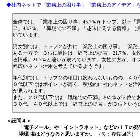
◆社内ネットで「業務上の困り事」「業務上のアイデア」
全体では、「業務上の困り事」45.7％がトップ、以下「
ア」43.7％、「職場での不満」「趣味に関する情報」（共
いています。
男女別では、トップ２が共に「業務上の困り事」「業務
ある一方で、３位に男性は「経営上の提言」21.7％、女
る情報」21.7％と違いが表れています。女性の方が、オ
幅広いネット活用を考えているようです。
年代別では、トップ２の項目は変わらないものの、４０
０代以下ではポイントが高く、積極的に社内ネットを活
が見られます。
また、２０代以下では「職場での不満」20.5％が３位で
３０代、４０代以上では「経営上の提言」が３位という
＜設問４＞
「電子メール」や「イントラネット」などのＩＴの発
場環 境はどうなると思いますか。
（％：複数回答）