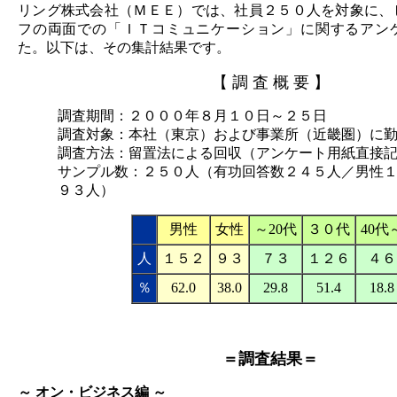
リング株式会社（ＭＥＥ）では、社員２５０人を対象に、
フの両面での「ＩＴコミュニケーション」に関するアン
た。以下は、その集計結果です。
【 調 査 概 要 】
調査期間：２０００年８月１０日～２５日
調査対象：本社（東京）および事業所（近畿圏）に
調査方法：留置法による回収（アンケート用紙直接
サンプル数：２５０人（有功回答数２４５人／男性
９３人）
.
男性
女性
～20代
３０代
40代
人
１５２
９３
７３
１２６
４６
％
62.0
38.0
29.8
51.4
18.8
＝調査結果＝
～ オン・ビジネス編 ～