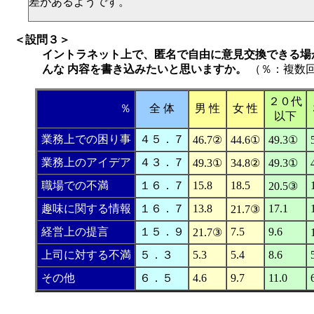
差があるようです。
＜設問３＞
イントラネット上で、匿名で自由に意見交換できる場
んな 内容を書き込みたいと思いますか。
（％：複数
２０代
％
全 体
男 性
女 性
以下
業務上での困り事
４５．７
46.7②
44.6①
49.3①
業務上のアイデア
４３．７
49.3①
34.8②
49.3①
職場での不満
１６．７
15.8
18.5
20.5③
趣味に関する情報
１６．７
13.8
17.1
21.7③
経営上の提言
１５．９
7.5
9.6
21.7③
上司に対する不満
５．３
5.3
5.4
8.6
その他
６．５
4.6
9.7
11.0