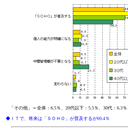
「その他」＝全体：6.5％、20代以下：5.5％、30代：6.3％
◆ＩＴで、将来は「ＳＯＨＯ」が普及するが69.4％