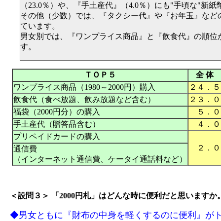
（23.0％）や、『手土産代』（4.0％）にも"手頃な"新
その他（少数）では、『タクシー代』や『お年玉』など
ています。
男女別では、『ワンプライス商品』と『飲食代』の順位
す。
ＴＯＰ５
全 体
ワンプライス商品（1980～2000円）購入
２４．５
飲食代（食べ放題、飲み放題など含む）
２３．０
福袋（2000円分）の購入
５．０
手土産代（贈答品含む）
４．０
プリペイドカードの購入
２．０
通信費
（インターネット通信費、ケータイ通話料など）
＜設問３＞ 「2000円札」はどんな時に便利だと思います
◆男女ともに『財布の中身を軽くするのに便利』が