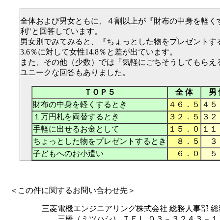
全体および男女ともに、４割以上が『財布の中身を軽く
利"と回答しています。
男女別でみてみると、『ちょっとした物をプレゼントす
3.6％に対して女性14.8％と差が出ています。
また、その他（少数）では『気軽にごちそうしてもらえ
ユニークな回答もありました。
ＴＯＰ５
全 体
男
財布の中身を軽くするとき
４６．５
４５
１万円札を両替するとき
３２．５
３２
手軽に出せるお金として
１５．０
１１
ちょっとした物をプレゼントするとき
８．５
３
子どもへのお小遣い
６．０
５
＜この件に関するお問い合わせ先＞
三菱電機エンジニアリング株式会社 総務人事部 
三橋（ミツハシ） ＴＥＬ ０３－３２４３－１