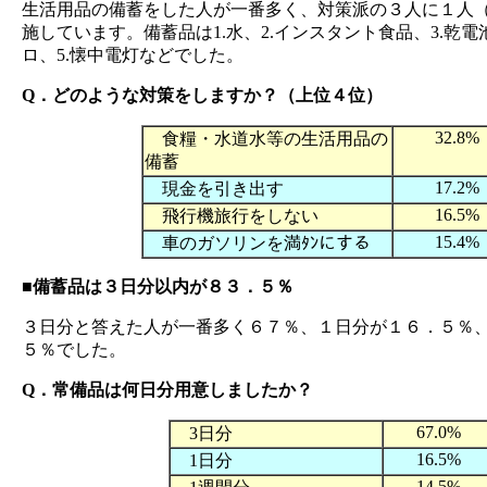
生活用品の備蓄をした人が一番多く、対策派の３人に１人
施しています。備蓄品は1.水、2.インスタント食品、3.乾電
ロ、5.懐中電灯などでした。
Q．どのような対策をしますか？（上位４位）
32.8%
食糧・水道水等の生活用品の
備蓄
17.2%
現金を引き出す
16.5%
飛行機旅行をしない
15.4%
車のガソリンを満ﾀﾝにする
■備蓄品は３日分以内が８３．５％
３日分と答えた人が一番多く６７％、１日分が１６．５％
５％でした。
Q．常備品は何日分用意しましたか？
67.0%
3日分
16.5%
1日分
14.5%