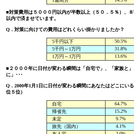
1週間分
■対策費用は５０００円以内が半数以上（５０．５％）、８
以内で済ませています。
Q．対策に向けての費用はどれくらい掛かりましたか？
50.5%
5千円以下
31.8%
5千円～1万円
13.6%
1万円～3万円
■２０００年に日付が変わる瞬間は「自宅で」、「家族と」
に」･･･
Q．2000年1月1日に日付が変わる瞬間にあなたはどこにい
位５位）
64.7%
自宅
15.2%
帰省先
9.7%
未定
4.1%
旅先（国内）
2.0%
友人宅