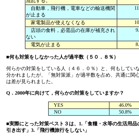
混乱する。
1
自動車，飛行機，電車などの輸送機関
が止まる
1
家電製品が使えなくなる
9
店頭の食料，必需品の在庫が補充され
ない
8
電気が止まる
■何も対策をしなかった人が過半数（５０．８％）
何らかの対策をしている人（４６．０％）と、何もしてい
分かれましたが、「無対策派」が過半数を占め、共通に関
は差が見られました。
Q．2000年に向けて，何らかの対策をしていますか？
YES
46.0%
NO
50.8%
■実際にとった対策ベスト３は、1.「食糧・水等の生活用品
引き出す」3.「飛行機旅行をしない」