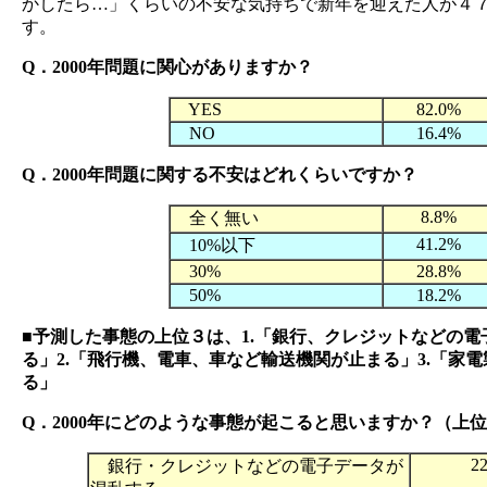
かしたら…」くらいの不安な気持ちで新年を迎えた人が４
す。
Q．2000年問題に関心がありますか？
YES
82.0%
NO
16.4%
Q．2000年問題に関する不安はどれくらいですか？
8.8%
全く無い
41.2%
10%以下
30%
28.8%
50%
18.2%
■予測した事態の上位３は、1.「銀行、クレジットなどの電
る」2.「飛行機、電車、車など輸送機関が止まる」3.「家
る」
Q．2000年にどのような事態が起こると思いますか？（上
2
銀行・クレジットなどの電子データが