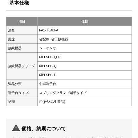
基本仕様
項目
仕様
形名
FA1-TE40PA
用途
省配線･省工数機器
接続機器
シーケンサ
MELSEC iQ-R
接続機器シリーズ
MELSEC-Q
MELSEC-L
製品分類
中継端子台
端子台タイプ
スプリングクランプ端子タイプ
納期
〇(仕込み生産品)
価格、納期について