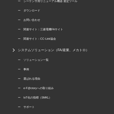
ー シーケンサ用リニューアル機器 選定ツール
ー ダウンロード
ー お問い合わせ
ー 関連サイト：三菱電機FAサイト
ー 関連サイト：CC-Link協会
システムソリューション（FA/産業、メカトロ）
ー ソリューション一覧
ー 事例
ー 選ばれる理由
ー e-F@ctoryへの取り組み
ー IoT化の指標（SMKL）
ー サポート