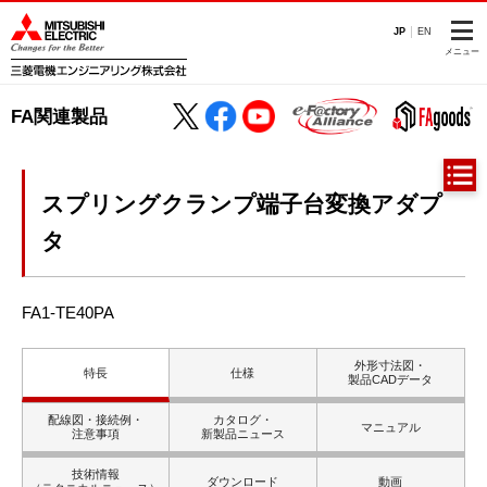
JP
EN
メニュー
FA関連製品
スプリングクランプ端子台変換アダプ
タ
FA1-TE40PA
外形寸法図・
特長
仕様
製品CADデータ
配線図・接続例・
カタログ・
マニュアル
注意事項
新製品ニュース
技術情報
ダウンロード
動画