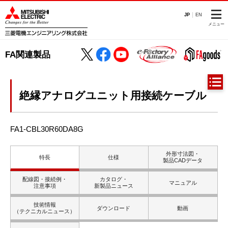
JP
EN
メニュー
FA関連製品
絶縁アナログユニット用接続ケーブル
FA1-CBL30R60DA8G
外形寸法図・
特長
仕様
製品CADデータ
配線図・接続例・
カタログ・
マニュアル
注意事項
新製品ニュース
技術情報
ダウンロード
動画
（テクニカルニュース）