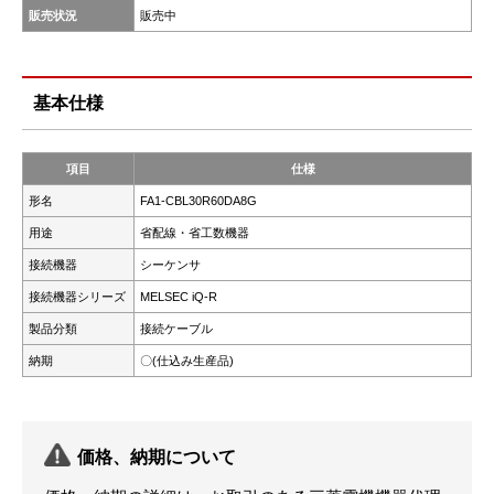
販売状況
販売中
基本仕様
項目
仕様
形名
FA1-CBL30R60DA8G
用途
省配線・省工数機器
接続機器
シーケンサ
接続機器シリーズ
MELSEC iQ-R
製品分類
接続ケーブル
納期
〇(仕込み生産品)
価格、納期について