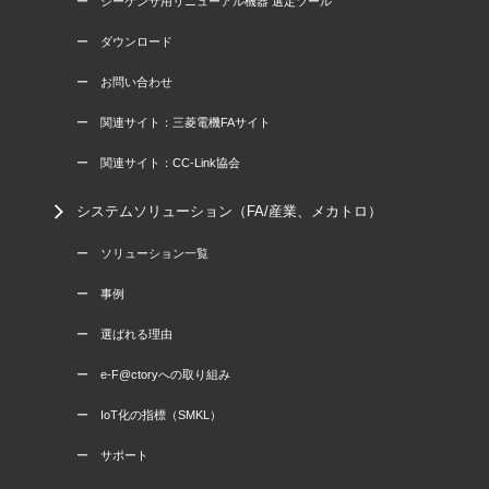
ー シーケンサ用リニューアル機器 選定ツール
ー ダウンロード
ー お問い合わせ
ー 関連サイト：三菱電機FAサイト
ー 関連サイト：CC-Link協会
システムソリューション（FA/産業、メカトロ）
ー ソリューション一覧
ー 事例
ー 選ばれる理由
ー e-F@ctoryへの取り組み
ー IoT化の指標（SMKL）
ー サポート