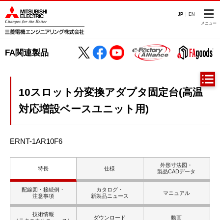
JP
EN
メニュー
FA関連製品
10スロット分変換アダプタ固定台(高温
対応増設ベースユニット用)
ERNT-1AR10F6
外形寸法図・
特長
仕様
製品CADデータ
配線図・接続例・
カタログ・
マニュアル
注意事項
新製品ニュース
技術情報
ダウンロード
動画