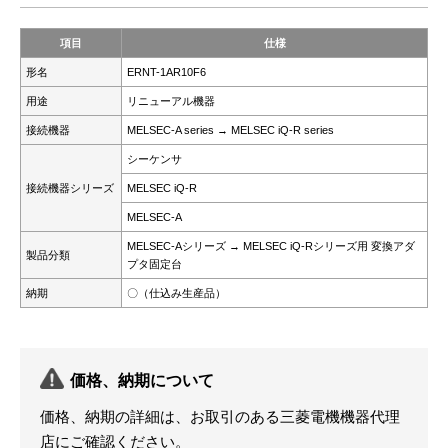
項目
仕様
形名
ERNT-1AR10F6
用途
リニューアル機器
接続機器
MELSEC-A series → MELSEC iQ-R series
シーケンサ
接続機器シリーズ
MELSEC iQ-R
MELSEC-A
MELSEC-Aシリーズ → MELSEC iQ-Rシリーズ用 変換アダ
製品分類
プタ固定台
納期
〇（仕込み生産品）
価格、納期について
価格、納期の詳細は、お取引のある三菱電機機器代理
店にご確認ください。