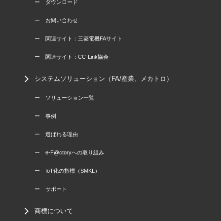
ー ダウンロード
ー お問い合わせ
ー 関連サイト：三菱電機FAサイト
ー 関連サイト：CC-Link協会
システムソリューション（FA/産業、メカトロ）
ー ソリューション一覧
ー 事例
ー 選ばれる理由
ー e-F@ctoryへの取り組み
ー IoT化の指標（SMKL）
ー サポート
商標について