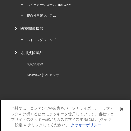
ー スピーカーシステム DIATONE
ー 指向性音響システム
医療関連機器
ー ストレングスエルゴ
応用技術製品
ー 高周波電源
ー SineWave形 AEセンサ
当社では、コンテンツや広告をパーソナライズし、トラフィ
三菱電機
ックを分析するためにクッキーを使用しています。当社ウェ
利用規程
ブサイトのクッキー設定をカスタマイズするには、[クッキ
個人情報保護方針
ー設定]をクリックしてください。
クッキーポリシー