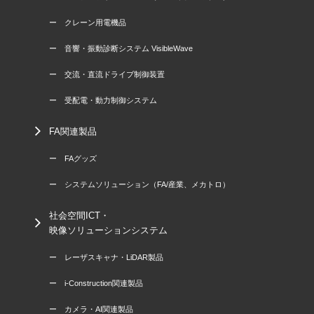
ー クレーン用電機品
ー 音響・振動診断システム VisibleWave
ー 交流・直流ドライブ制御装置
ー 受配電・動力制御システム
FA関連製品
ー FAグッズ
ー システムソリューション（FA/産業、メカトロ）
社会空間ICT・
映像ソリューションシステム
ー レーザスキャナ・LiDAR製品
ー i-Construction関連製品
ー カメラ・AI関連製品