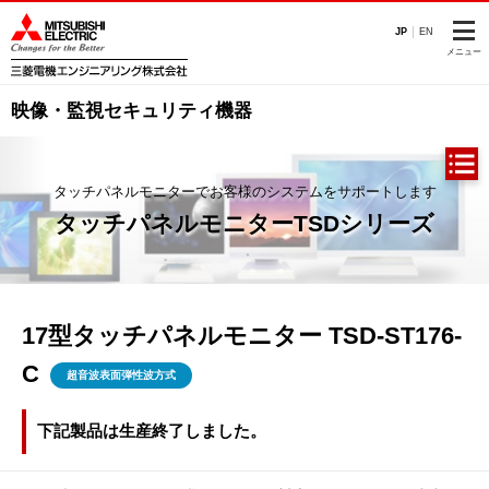
このページの本文へ
JP
EN
メニュー
映像・監視セキュリティ機器
タッチパネルモニターでお客様のシステムをサポートします
タッチパネルモニターTSDシリーズ
17型タッチパネルモニター TSD-ST176-
C
超音波表面弾性波方式
下記製品は生産終了しました。