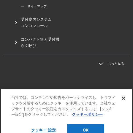
ー サイトマップ
受付案内システム
コンコンコール
コンパクト無人受付機
らく呼び
もっと見る
当社では、コンテンツや広告をパーソナライズし、トラフィ
三菱電機
ックを分析するためにクッキーを使用しています。当社ウェ
利用規程
ブサイトのクッキー設定をカスタマイズするには、[クッキ
個人情報保護方針
ー設定]をクリックしてください。
クッキーポリシー
サイトマップ
クッキー 設定
OK
© MITSUBISHI ELECTRIC ENGINEERING Co., Ltd.