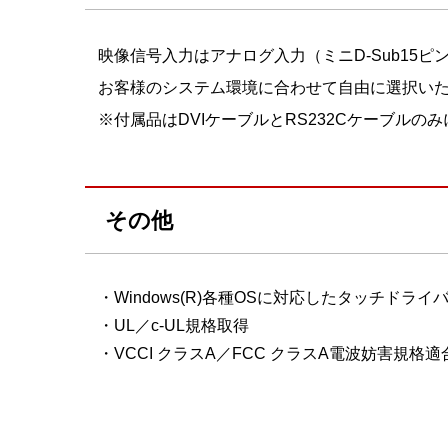
映像信号入力はアナログ入力（ミニD-Sub15ピ
お客様のシステム環境に合わせて自由に選択い
※付属品はDVIケーブルとRS232Cケーブルの
その他
・Windows(R)各種OSに対応したタッチドライ
・UL／c-UL規格取得
・VCCI クラスA／FCC クラスA電波妨害規格適