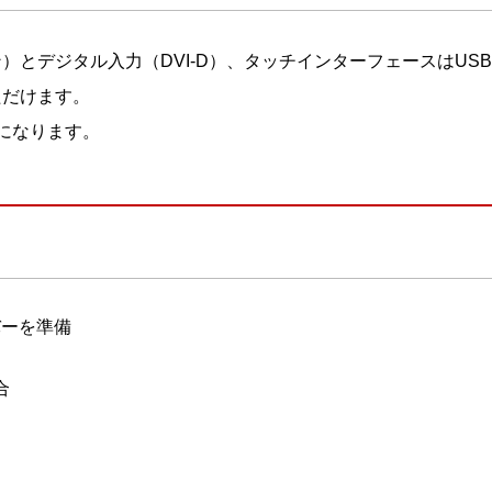
ン）とデジタル入力（DVI-D）、タッチインターフェースはUSB
ただけます。
みになります。
バーを準備
合