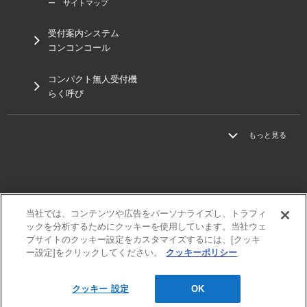
ー サイトマップ
受付案内システム
コンコンコール
コンパクト無人受付機
らく呼び
もっと見る
当社では、コンテンツや広告をパーソナライズし、トラフィ
三菱電機
ックを分析するためにクッキーを使用しています。当社ウェ
利用規程
ブサイトのクッキー設定をカスタマイズするには、[クッキ
個人情報保護方針
ー設定]をクリックしてください。
クッキーポリシー
サイトマップ
クッキー 設定
OK
© MITSUBISHI ELECTRIC ENGINEERING Co., Ltd.