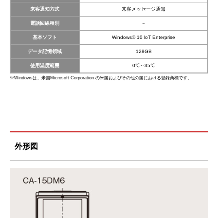
来客通知方式
来客メッセージ通知
電話回線種別
－
基本ソフト
Windows® 10 loT Enterprise
データ記憶領域
128GB
使用温度範囲
0℃～35℃
※Windowsは、米国Microsoft Corporation の米国およびその他の国における登録商標です。
外形図