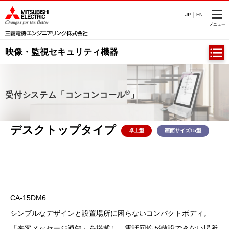
このページの本文へ
JP
EN
メニュー
映像・監視セキュリティ機器
®
®
受付システム「コンコンコール
受付システム「コンコンコール
」
」
デスクトップタイプ
卓上型
画面サイズ15型
CA-15DM6
シンブルなデザインと設置場所に困らないコンパクトボディ。
「来客メッセージ通知」を搭載し、電話回線が敷設できない場所