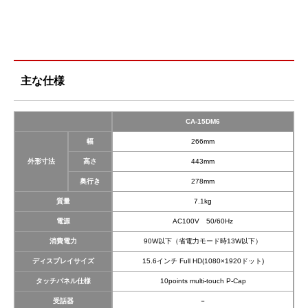
主な仕様
CA-15DM6
幅
266mm
外形寸法
高さ
443mm
奥行き
278mm
質量
7.1kg
電源
AC100V 50/60Hz
消費電力
90W以下（省電力モード時13W以下）
ディスプレイサイズ
15.6インチ Full HD(1080×1920ドット)
タッチパネル仕様
10points multi-touch P-Cap
受話器
－