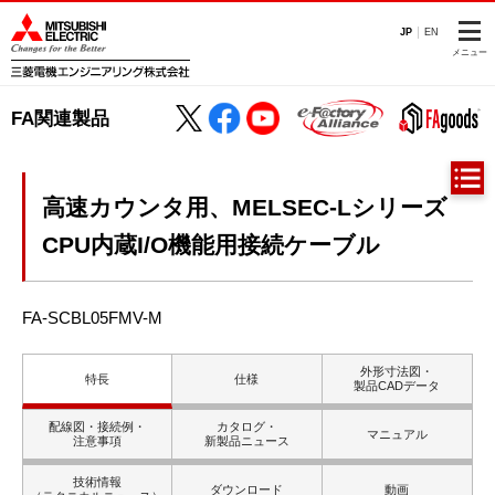
JP
EN
メニュー
FA関連製品
高速カウンタ用、MELSEC-Lシリーズ
CPU内蔵I/O機能用接続ケーブル
FA-SCBL05FMV-M
外形寸法図・
特長
仕様
製品CADデータ
配線図・接続例・
カタログ・
マニュアル
注意事項
新製品ニュース
技術情報
ダウンロード
動画