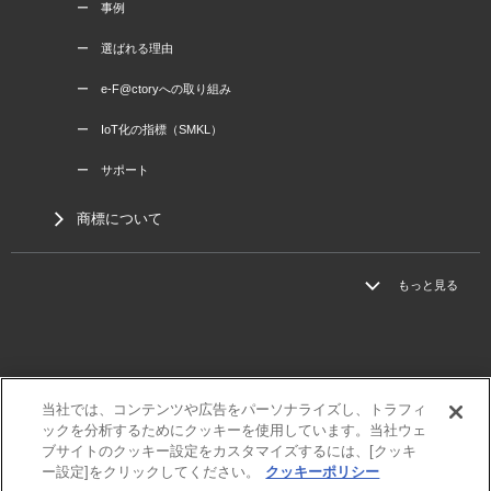
ー 事例
ー 選ばれる理由
ー e-F@ctoryへの取り組み
ー IoT化の指標（SMKL）
ー サポート
商標について
もっと見る
当社では、コンテンツや広告をパーソナライズし、トラフィ
三菱電機
ックを分析するためにクッキーを使用しています。当社ウェ
利用規程
ブサイトのクッキー設定をカスタマイズするには、[クッキ
個人情報保護方針
ー設定]をクリックしてください。
クッキーポリシー