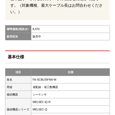
す。（対象機種、最大ケーブル長はお問合わせくださ
い。）
標準価格(税抜き)
8,470
販売状況
販売中
基本仕様
項目
仕様
形名
FA-SCBL05FMV-M
用途
省配線・省工数機器
接続機器
シーケンサ
MELSEC iQ-R
接続機器シリーズ
MELSEC-Q