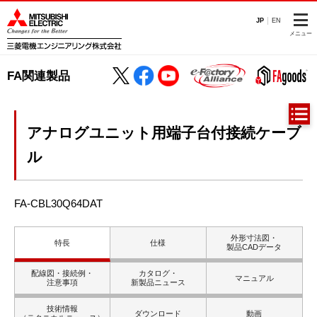
JP
EN
メニュー
FA関連製品
アナログユニット用端子台付接続ケーブ
ル
FA-CBL30Q64DAT
外形寸法図・
特長
仕様
製品CADデータ
配線図・接続例・
カタログ・
マニュアル
注意事項
新製品ニュース
技術情報
ダウンロード
動画