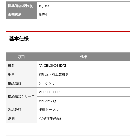
標準価格(税抜き)
10,190
販売状況
販売中
基本仕様
項目
仕様
形名
FA-CBL30Q64DAT
用途
省配線・省工数機器
接続機器
シーケンサ
MELSEC iQ-R
接続機器シリーズ
MELSEC-Q
製品分類
接続ケーブル
納期
△(受注生産品)