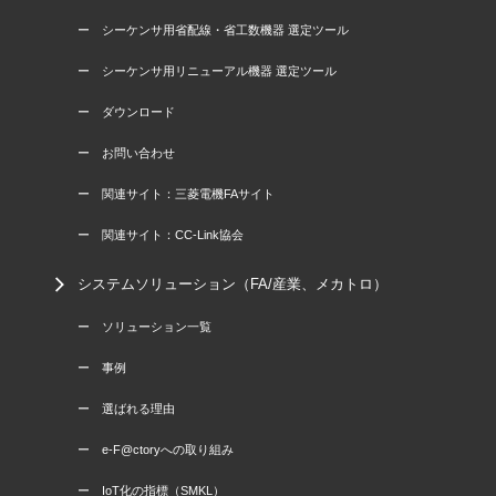
ー シーケンサ用省配線・省工数機器 選定ツール
ー シーケンサ用リニューアル機器 選定ツール
ー ダウンロード
ー お問い合わせ
ー 関連サイト：三菱電機FAサイト
ー 関連サイト：CC-Link協会
システムソリューション（FA/産業、メカトロ）
ー ソリューション一覧
ー 事例
ー 選ばれる理由
ー e-F@ctoryへの取り組み
ー IoT化の指標（SMKL）