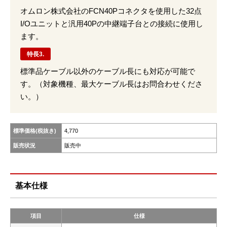
オムロン株式会社のFCN40Pコネクタを使用した32点
I/Oユニットと汎用40Pの中継端子台との接続に使用し
ます。
特長3.
標準品ケーブル以外のケーブル長にも対応が可能で
す。（対象機種、最大ケーブル長はお問合わせくださ
い。）
標準価格(税抜き)
4,770
販売状況
販売中
基本仕様
項目
仕様