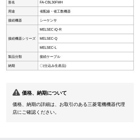
形名
FA-CBL30FMH
用途
省配線・省工数機器
接続機器
シーケンサ
MELSEC iQ-R
接続機器シリーズ
MELSEC-Q
MELSEC-L
製品分類
接続ケーブル
納期
〇(仕込み生産品)
価格、納期について
価格、納期の詳細は、お取引のある三菱電機機器代理
店にご確認ください。