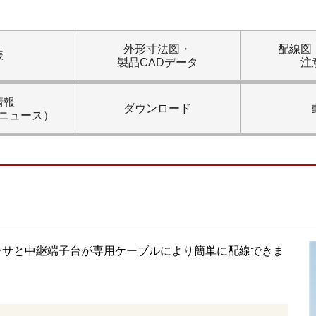
外形寸法図・
配線図
様
製品CADデータ
注
情報
ダウンロード
ニュース）
ンサと中継端⼦台が専⽤ケーブルにより簡単に配線できま