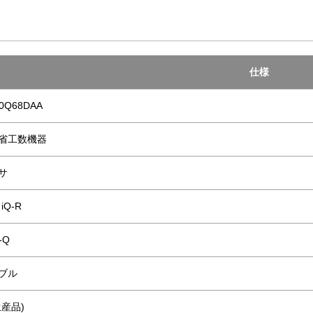
仕様
20Q68DAA
省工数機器
サ
iQ-R
-Q
ブル
産品)