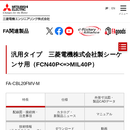
JP
EN
メニュー
FA関連製品
汎用タイプ 三菱電機株式会社製シーケ
ンサ用（FCN40P<=>MIL40P）
FA-CBL20FMV-M
外形寸法図・
特長
仕様
製品CADデータ
配線図・接続例・
カタログ・
マニュアル
注意事項
新製品ニュース
技術情報
ダウンロード
動画