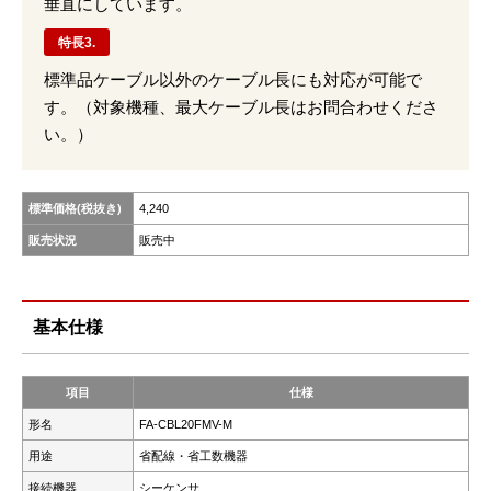
垂直にしています。
特長3.
標準品ケーブル以外のケーブル長にも対応が可能で
す。（対象機種、最大ケーブル長はお問合わせくださ
い。）
標準価格(税抜き)
4,240
販売状況
販売中
基本仕様
項目
仕様
形名
FA-CBL20FMV-M
用途
省配線・省工数機器
接続機器
シーケンサ