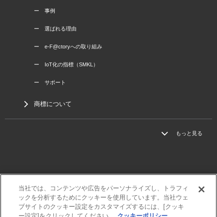
ー 事例
ー 選ばれる理由
ー e-F@ctoryへの取り組み
ー IoT化の指標（SMKL）
ー サポート
商標について
もっと見る
当社では、コンテンツや広告をパーソナライズし、トラフィ
三菱電機
ックを分析するためにクッキーを使用しています。当社ウェ
利用規程
ブサイトのクッキー設定をカスタマイズするには、[クッキ
ー設定]をクリックしてください。
クッキーポリシー
個人情報保護方針