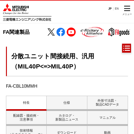
JP
EN
メニュー
FA関連製品
分散ユニット間接続用、汎用
（MIL40P<=>MIL40P）
FA-CBL10MMH
外形寸法図・
特長
仕様
製品CADデータ
配線図・接続例・
カタログ・
マニュアル
注意事項
新製品ニュース
技術情報
ダウンロード
動画