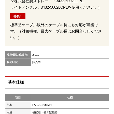
ン株式会社製ストレート：3432-6002LCPL、
ライトアングル：3432-5002LCPLを使用ください。)
特長3.
標準品ケーブル以外のケーブル長にも対応が可能で
す。（対象機種、最大ケーブル長はお問合わせくださ
い。）
標準価格(税抜き)
2,910
販売状況
販売中
基本仕様
項目
仕様
形名
FA-CBL10MMH
用途
省配線・省工数機器