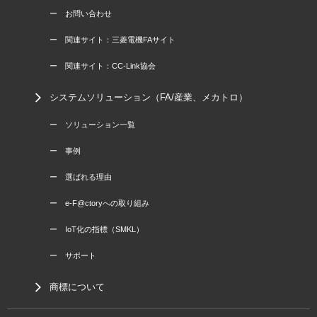
ー お問い合わせ
ー 関連サイト：三菱電機FAサイト
ー 関連サイト：CC-Link協会
システムソリューション（FA/産業、メカトロ）
ー ソリューション一覧
ー 事例
ー 選ばれる理由
ー e-F@ctoryへの取り組み
ー IoT化の指標（SMKL）
ー サポート
商標について