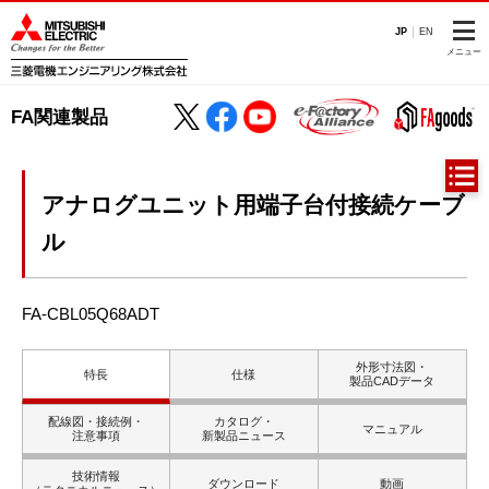
JP
EN
メニュー
FA関連製品
アナログユニット用端子台付接続ケーブ
ル
FA-CBL05Q68ADT
外形寸法図・
特長
仕様
製品CADデータ
配線図・接続例・
カタログ・
マニュアル
注意事項
新製品ニュース
技術情報
ダウンロード
動画