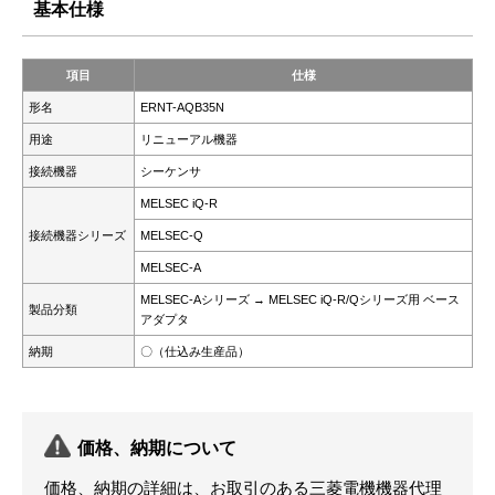
基本仕様
項目
仕様
形名
ERNT-AQB35N
用途
リニューアル機器
接続機器
シーケンサ
MELSEC iQ-R
接続機器シリーズ
MELSEC-Q
MELSEC-A
MELSEC-Aシリーズ → MELSEC iQ-R/Qシリーズ用 ベース
製品分類
アダプタ
納期
〇（仕込み生産品）
価格、納期について
価格、納期の詳細は、お取引のある三菱電機機器代理