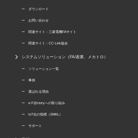
ー ダウンロード
ー お問い合わせ
ー 関連サイト：三菱電機FAサイト
ー 関連サイト：CC-Link協会
システムソリューション（FA/産業、メカトロ）
ー ソリューション一覧
ー 事例
ー 選ばれる理由
ー e-F@ctoryへの取り組み
ー IoT化の指標（SMKL）
ー サポート