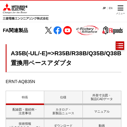
JP
EN
メニュー
FA関連製品
A35B(-UL/-E)=>R35B/R38B/Q35B/Q38B
置換用ベースアダプタ
ERNT-AQB35N
外形寸法図・
特長
仕様
製品CADデータ
配線図・接続例・
カタログ・
マニュアル
注意事項
新製品ニュース
技術情報
ダウンロード
動画