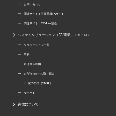
ー お問い合わせ
ー 関連サイト：三菱電機FAサイト
ー 関連サイト：CC-Link協会
システムソリューション（FA/産業、メカトロ）
ー ソリューション一覧
ー 事例
ー 選ばれる理由
ー e-F@ctoryへの取り組み
ー IoT化の指標（SMKL）
ー サポート
商標について