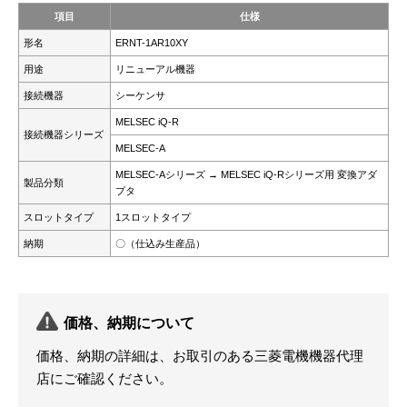
項目
仕様
形名
ERNT-1AR10XY
用途
リニューアル機器
接続機器
シーケンサ
MELSEC iQ-R
接続機器シリーズ
MELSEC-A
MELSEC-Aシリーズ → MELSEC iQ-Rシリーズ用 変換アダ
製品分類
プタ
スロットタイプ
1スロットタイプ
納期
〇（仕込み生産品）
価格、納期について
価格、納期の詳細は、お取引のある三菱電機機器代理
店にご確認ください。