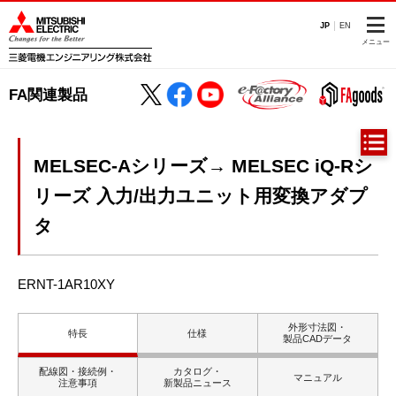
JP
EN
メニュー
FA関連製品
MELSEC-Aシリーズ→ MELSEC iQ-Rシ
リーズ 入力/出力ユニット用変換アダプ
タ
ERNT-1AR10XY
外形寸法図・
特長
仕様
製品CADデータ
配線図・接続例・
カタログ・
マニュアル
注意事項
新製品ニュース