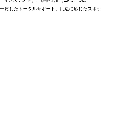
マンステスト）、規格認証（EMC、UL、
で一貫したトータルサポート、用途に応じたスポッ